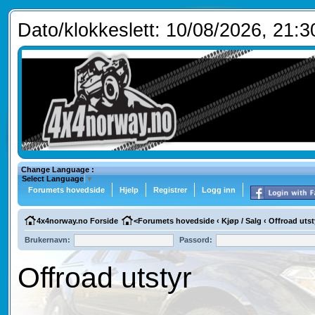
Dato/klokkeslett: 10/08/2026, 21:3
Change Language :
Select Language
▼
Forumets hovedside
Hjelp
Registrer
Logg inn
4x4norway.no Forside
<
Forumets hovedside
‹
Kjøp / Salg
‹
Offroad utst
Brukernavn:
Passord:
Offroad utstyr