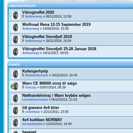
ANNONSERINGER
Vikingtreffet 2020
4x4norway
» 06/11/2019, 12:58
Wolfroad Rena 12-15 September 2019
4x4norway
» 14/08/2019, 15:09
Vikingtreffet Storefjell 2019
4x4norway
» 26/11/2018, 16:04
Vikingtreffet Storefjell 25-28 Januar 2018
4x4norway
» 15/11/2017, 00:53
EMNER
Kufangerhjelp
Rednecksouth
» 24/11/2014, 20:45
Warn CE M8000 vinsj til salgs
Grizzly
» 03/07/2014, 09:39
Netthandelvinsj i Warn krybbe selges
containercruiser
» 05/10/2012, 21:52
litt grøvere 4x4 biler
colormax
» 22/11/2011, 23:05
4x4 buttiken NORWAY
europeby4x4
» 11/02/2013, 14:49
heveset