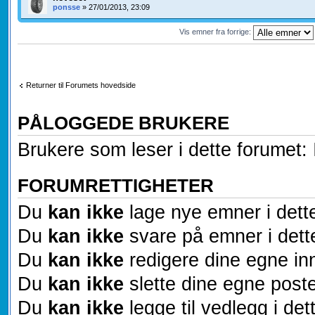
ponsse
» 27/01/2013, 23:09
Vis emner fra forrige:
Returner til Forumets hovedside
PÅLOGGEDE BRUKERE
Brukere som leser i dette forumet: 
FORUMRETTIGHETER
Du
kan ikke
lage nye emner i dett
Du
kan ikke
svare på emner i dett
Du
kan ikke
redigere dine egne inn
Du
kan ikke
slette dine egne poste
Du
kan ikke
legge til vedlegg i det