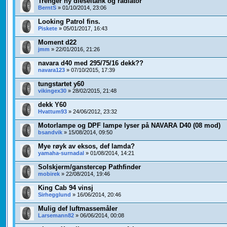
Trenger ny dieseltank og radiator
BerntS
» 01/10/2014, 23:06
Looking Patrol fins.
Piskete
» 05/01/2017, 16:43
Moment d22
jmm
» 22/01/2016, 21:26
navara d40 med 295/75/16 dekk??
navara123
» 07/10/2015, 17:39
tungstartet y60
vikingex30
» 28/02/2015, 21:48
dekk Y60
Hvattum93
» 24/06/2012, 23:32
Motorlampe og DPF lampe lyser på NAVARA D40 (08 mod)
bsandvik
» 15/08/2014, 09:50
Mye røyk av eksos, def lamda?
yamaha-surnadal
» 01/08/2014, 14:21
Solskjerm/ganstercep Pathfinder
mobirek
» 22/08/2014, 19:46
King Cab 94 vinsj
Sirhegglund
» 16/06/2014, 20:46
Mulig def luftmassemåler
Larsemann82
» 06/06/2014, 00:08