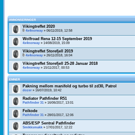
ANNONSERINGER
Vikingtreffet 2020
4x4norway
» 06/11/2019, 12:58
Wolfroad Rena 12-15 September 2019
4x4norway
» 14/08/2019, 15:09
Vikingtreffet Storefjell 2019
4x4norway
» 26/11/2018, 16:04
Vikingtreffet Storefjell 25-28 Januar 2018
4x4norway
» 15/11/2017, 00:53
EMNER
Pakning mellom manifold og turbo til zd30, Patrol
dozer
» 16/07/2019, 10:42
Radiator Pathfinder R51
Pathfinder 31
» 16/06/2017, 13:01
Feikode
Pathfinder 31
» 28/01/2017, 12:06
ABS/ESP Sentral Pathfinder
Smikksmakk
» 17/01/2017, 12:22