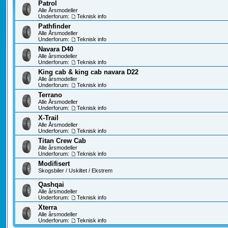
Patrol
Alle Årsmodeller
Underforum:
Teknisk info
Pathfinder
Alle Årsmodeller
Underforum:
Teknisk info
Navara D40
Alle årsmodeller
Underforum:
Teknisk info
King cab & king cab navara D22
Alle årsmodeller
Underforum:
Teknisk info
Terrano
Alle Årsmodeller
Underforum:
Teknisk info
X-Trail
Alle Årsmodeller
Underforum:
Teknisk info
Titan Crew Cab
Alle årsmodeller
Underforum:
Teknisk info
Modifisert
Skogsbiler / Uskiltet / Ekstrem
Qashqai
Alle årsmodeller
Underforum:
Teknisk info
Xterra
Alle årsmodeller
Underforum:
Teknisk info