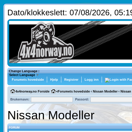
Dato/klokkeslett: 07/08/2026, 05:1
Change Language :
Select Language
▼
Forumets hovedside
Hjelp
Registrer
Logg inn
4x4norway.no Forside
<
Forumets hovedside
‹
Nissan Modeller
‹
Nissan 
Brukernavn:
Passord:
Nissan Modeller
FORUM