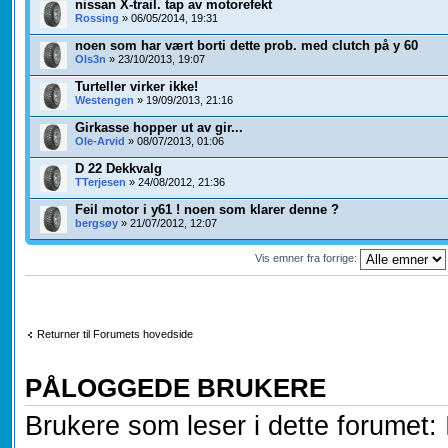
nissan X-trail. tap av motorefekt
Rossing
» 06/05/2014, 19:31
noen som har vært borti dette prob. med clutch på y 60
Ols3n
» 23/10/2013, 19:07
Turteller virker ikke!
Westengen
» 19/09/2013, 21:16
Girkasse hopper ut av gir...
Ole-Arvid
» 08/07/2013, 01:06
D 22 Dekkvalg
TTerjesen
» 24/08/2012, 21:36
Feil motor i y61 ! noen som klarer denne ?
bergsøy
» 21/07/2012, 12:07
Vis emner fra forrige:
Returner til Forumets hovedside
PÅLOGGEDE BRUKERE
Brukere som leser i dette forumet: 