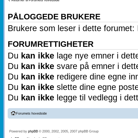
PÅLOGGEDE BRUKERE
Brukere som leser i dette forumet: 
FORUMRETTIGHETER
Du
kan ikke
lage nye emner i dett
Du
kan ikke
svare på emner i dett
Du
kan ikke
redigere dine egne inn
Du
kan ikke
slette dine egne poste
Du
kan ikke
legge til vedlegg i det
Forumets hovedside
Powered by
phpBB
© 2000, 2002, 2005, 2007 phpBB Group