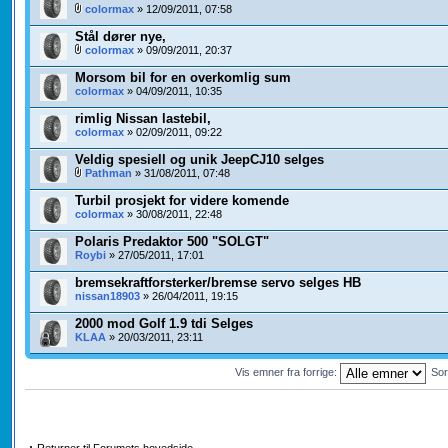
colormax
» 12/09/2011, 07:58
Stål dører nye,
colormax
» 09/09/2011, 20:37
Morsom bil for en overkomlig sum
colormax
» 04/09/2011, 10:35
rimlig Nissan lastebil,
colormax
» 02/09/2011, 09:22
Veldig spesiell og unik JeepCJ10 selges
Pathman
» 31/08/2011, 07:48
Turbil prosjekt for videre komende
colormax
» 30/08/2011, 22:48
Polaris Predaktor 500 "SOLGT"
Roybi
» 27/05/2011, 17:01
bremsekraftforsterker/bremse servo selges HB
nissan18903
» 26/04/2011, 19:15
2000 mod Golf 1.9 tdi Selges
KLAA
» 20/03/2011, 23:11
Vis emner fra forrige:
Sor
Returner til Forumets hovedside