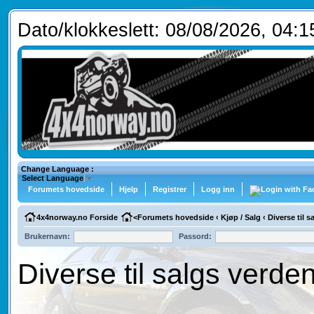
Dato/klokkeslett: 08/08/2026, 04:1
Change Language :
Select Language
▼
Forumets hovedside
Hjelp
Registrer
Logg inn
4x4norway.no Forside
<
Forumets hovedside
‹
Kjøp / Salg
‹
Diverse til 
Brukernavn:
Passord:
Diverse til salgs verde