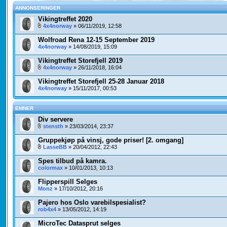
ANNONSERINGER
Vikingtreffet 2020
4x4norway
» 06/11/2019, 12:58
Wolfroad Rena 12-15 September 2019
4x4norway
» 14/08/2019, 15:09
Vikingtreffet Storefjell 2019
4x4norway
» 26/11/2018, 16:04
Vikingtreffet Storefjell 25-28 Januar 2018
4x4norway
» 15/11/2017, 00:53
EMNER
Div servere
stensth
» 23/03/2014, 23:37
Gruppekjøp på vinsj, gode priser! [2. omgang]
LasseBB
» 20/04/2012, 22:43
Spes tilbud på kamra.
colormax
» 10/01/2013, 10:13
Flipperspill Selges
Monz
» 17/10/2012, 20:16
Pajero hos Oslo varebilspesialist?
rob4x4
» 13/05/2012, 14:19
MicroTec Datasprut selges