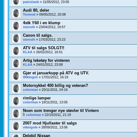
patrolswb
» 11/05/2012, 23:05
Audi 80, deler
Tormod
» 09/05/2012, 20:08
4stk Y60 i en klump
stensth
» 23/04/2012, 19:57
Canon til salgs.
stensth
» 17/03/2012, 23:23
ATV til salgs SOLGT!!
KLAA
» 26/02/2012, 16:51
Artig leketøy for vinteren
KLAA
» 24/01/2012, 23:08
Gjør et januarkupp på ATV og UTV.
Wikingen
» 17/01/2012, 16:19
Motorsykkel 400 billig og veteran?
colormax
» 20/11/2011, 04:16
rimlige lamper
colormax
» 19/11/2011, 13:05
Noen som trenger nye støvler til Vintern
colormax
» 22/10/2011, 21:19
2007 mod Hjullaster til salgs
vikingole
» 28/09/2011, 13:06
Delebil Nissan