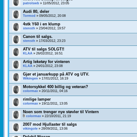
patrolswb
» 11/05/2012, 23:05
Audi 80, deler
Tormod
» 09/05/2012, 20:08
4stk Y60 i en klump
stensth
» 23/04/2012, 19:57
Canon til salgs.
stensth
» 17/03/2012, 23:23
ATV til salgs SOLGT!!
KLAA
» 26/02/2012, 16:51
Artig leketøy for vinteren
KLAA
» 24/01/2012, 23:08
Gjør et januarkupp på ATV og UTV.
Wikingen
» 17/01/2012, 16:19
Motorsykkel 400 billig og veteran?
colormax
» 20/11/2011, 04:16
rimlige lamper
colormax
» 19/11/2011, 13:05
Noen som trenger nye støvler til Vintern
colormax
» 22/10/2011, 21:19
2007 mod Hjullaster til salgs
vikingole
» 28/09/2011, 13:06
Delebil Nissan