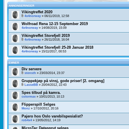
ANNONSERINGER
Vikingtreffet 2020
4x4norway
» 06/11/2019, 12:58
Wolfroad Rena 12-15 September 2019
4x4norway
» 14/08/2019, 15:09
Vikingtreffet Storefjell 2019
4x4norway
» 26/11/2018, 16:04
Vikingtreffet Storefjell 25-28 Januar 2018
4x4norway
» 15/11/2017, 00:53
EMNER
Div servere
stensth
» 23/03/2014, 23:37
Gruppekjøp på vinsj, gode priser! [2. omgang]
LasseBB
» 20/04/2012, 22:43
Spes tilbud på kamra.
colormax
» 10/01/2013, 10:13
Flipperspill Selges
Monz
» 17/10/2012, 20:16
Pajero hos Oslo varebilspesialist?
rob4x4
» 13/05/2012, 14:19
MicroTec Datasprut selges