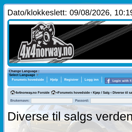
Dato/klokkeslett: 09/08/2026, 10:1
Change Language :
Select Language
▼
Forumets hovedside
Hjelp
Registrer
Logg inn
4x4norway.no Forside
<
Forumets hovedside
‹
Kjøp / Salg
‹
Diverse til 
Brukernavn:
Passord:
Diverse til salgs verde