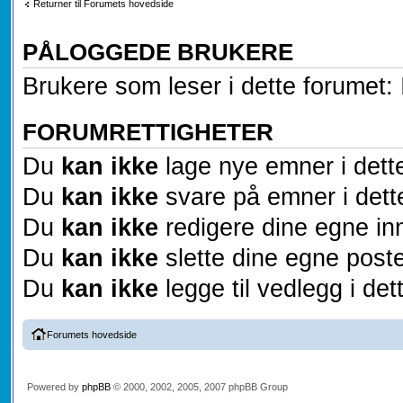
Returner til Forumets hovedside
PÅLOGGEDE BRUKERE
Brukere som leser i dette forumet: 
FORUMRETTIGHETER
Du
kan ikke
lage nye emner i dett
Du
kan ikke
svare på emner i dett
Du
kan ikke
redigere dine egne inn
Du
kan ikke
slette dine egne poste
Du
kan ikke
legge til vedlegg i det
Forumets hovedside
Powered by
phpBB
© 2000, 2002, 2005, 2007 phpBB Group