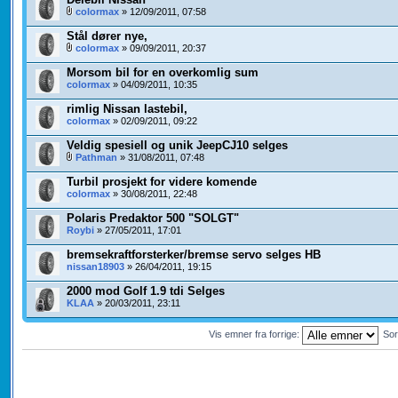
colormax
» 12/09/2011, 07:58
Stål dører nye,
colormax
» 09/09/2011, 20:37
Morsom bil for en overkomlig sum
colormax
» 04/09/2011, 10:35
rimlig Nissan lastebil,
colormax
» 02/09/2011, 09:22
Veldig spesiell og unik JeepCJ10 selges
Pathman
» 31/08/2011, 07:48
Turbil prosjekt for videre komende
colormax
» 30/08/2011, 22:48
Polaris Predaktor 500 "SOLGT"
Roybi
» 27/05/2011, 17:01
bremsekraftforsterker/bremse servo selges HB
nissan18903
» 26/04/2011, 19:15
2000 mod Golf 1.9 tdi Selges
KLAA
» 20/03/2011, 23:11
Vis emner fra forrige:
Sor