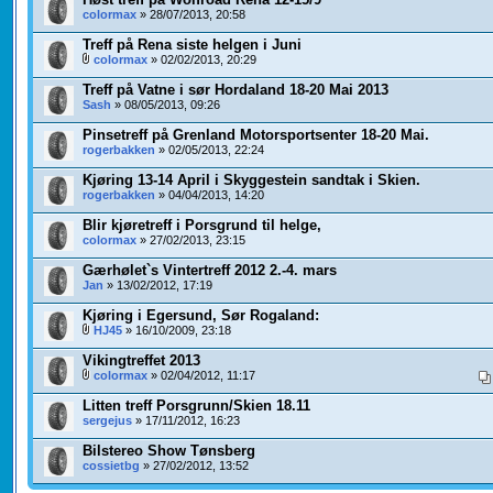
colormax
» 28/07/2013, 20:58
Treff på Rena siste helgen i Juni
colormax
» 02/02/2013, 20:29
Treff på Vatne i sør Hordaland 18-20 Mai 2013
Sash
» 08/05/2013, 09:26
Pinsetreff på Grenland Motorsportsenter 18-20 Mai.
rogerbakken
» 02/05/2013, 22:24
Kjøring 13-14 April i Skyggestein sandtak i Skien.
rogerbakken
» 04/04/2013, 14:20
Blir kjøretreff i Porsgrund til helge,
colormax
» 27/02/2013, 23:15
Gærhølet`s Vintertreff 2012 2.-4. mars
Jan
» 13/02/2012, 17:19
Kjøring i Egersund, Sør Rogaland:
HJ45
» 16/10/2009, 23:18
Vikingtreffet 2013
colormax
» 02/04/2012, 11:17
Litten treff Porsgrunn/Skien 18.11
sergejus
» 17/11/2012, 16:23
Bilstereo Show Tønsberg
cossietbg
» 27/02/2012, 13:52