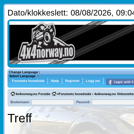
Dato/klokkeslett: 08/08/2026, 09:0
Change Language :
Select Language
▼
Forumets hovedside
Hjelp
Registrer
Logg inn
4x4norway.no Forside
<
Forumets hovedside
‹
4x4norway.no Virksomhe
Brukernavn:
Passord:
Treff