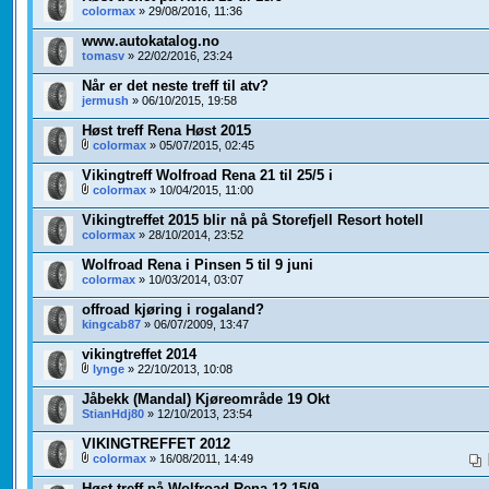
colormax
» 29/08/2016, 11:36
www.autokatalog.no
tomasv
» 22/02/2016, 23:24
Når er det neste treff til atv?
jermush
» 06/10/2015, 19:58
Høst treff Rena Høst 2015
colormax
» 05/07/2015, 02:45
Vikingtreff Wolfroad Rena 21 til 25/5 i
colormax
» 10/04/2015, 11:00
Vikingtreffet 2015 blir nå på Storefjell Resort hotell
colormax
» 28/10/2014, 23:52
Wolfroad Rena i Pinsen 5 til 9 juni
colormax
» 10/03/2014, 03:07
offroad kjøring i rogaland?
kingcab87
» 06/07/2009, 13:47
vikingtreffet 2014
lynge
» 22/10/2013, 10:08
Jåbekk (Mandal) Kjøreområde 19 Okt
StianHdj80
» 12/10/2013, 23:54
VIKINGTREFFET 2012
colormax
» 16/08/2011, 14:49
Høst treff på Wolfroad Rena 12-15/9