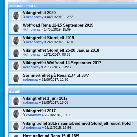
ANNONSERINGER
Vikingtreffet 2020
4x4norway
» 06/11/2019, 12:58
Wolfroad Rena 12-15 September 2019
4x4norway
» 14/08/2019, 15:09
Vikingtreffet Storefjell 2019
4x4norway
» 26/11/2018, 16:04
Vikingtreffet Storefjell 25-28 Januar 2018
4x4norway
» 15/11/2017, 00:53
Vikingtreffet Wolfroad 14 September 2017
4x4norway
» 21/08/2017, 23:23
Sommertreffet på Rena 21/7 til 30/7
colormax
» 21/06/2017, 12:30
EMNER
Vikingtreffet 1 juni 2017
colormax
» 19/05/2017, 16:08
Vikingtreffet 2017
colormax
» 22/10/2016, 19:39
Viking treffet 2016 i samarbeid med Storefjell resort Hotell
colormax
» 23/11/2015, 12:54
Høst treffet på Rena 15 til 18/9