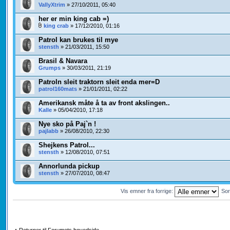
VallyXtrim
» 27/10/2011, 05:40
her er min king cab =)
king crab
» 17/12/2010, 01:16
Patrol kan brukes til mye
stensth
» 21/03/2011, 15:50
Brasil & Navara
Grumps
» 30/03/2011, 21:19
Patroln sleit traktorn sleit enda mer=D
patrol160mats
» 21/01/2011, 02:22
Amerikansk måte å ta av front akslingen..
Kalle
» 05/04/2010, 17:18
Nye sko på Paj`n !
pajlabb
» 26/08/2010, 22:30
Shejkens Patrol...
stensth
» 12/08/2010, 07:51
Annorlunda pickup
stensth
» 27/07/2010, 08:47
Vis emner fra forrige:
Sor
Returner til Forumets hovedside