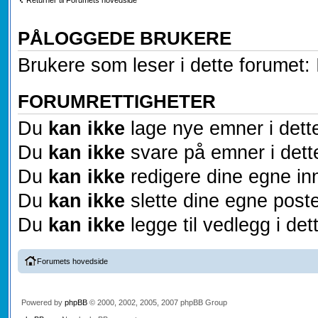
PÅLOGGEDE BRUKERE
Brukere som leser i dette forumet: 
FORUMRETTIGHETER
Du
kan ikke
lage nye emner i dett
Du
kan ikke
svare på emner i dett
Du
kan ikke
redigere dine egne inn
Du
kan ikke
slette dine egne poste
Du
kan ikke
legge til vedlegg i det
Forumets hovedside
Powered by
phpBB
© 2000, 2002, 2005, 2007 phpBB Group