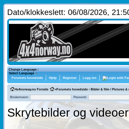
Dato/klokkeslett: 06/08/2026, 21:5
Change Language :
Select Language
▼
Forumets hovedside
Hjelp
Registrer
Logg inn
4x4norway.no Forside
<
Forumets hovedside
‹
Bilder & film / Pictures &
Brukernavn:
Passord:
Skrytebilder og videoer