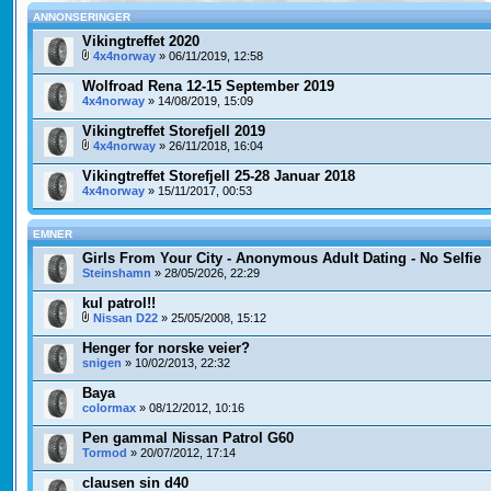
ANNONSERINGER
Vikingtreffet 2020
4x4norway
» 06/11/2019, 12:58
Wolfroad Rena 12-15 September 2019
4x4norway
» 14/08/2019, 15:09
Vikingtreffet Storefjell 2019
4x4norway
» 26/11/2018, 16:04
Vikingtreffet Storefjell 25-28 Januar 2018
4x4norway
» 15/11/2017, 00:53
EMNER
Girls From Your City - Anonymous Adult Dating - No Selfie
Steinshamn
» 28/05/2026, 22:29
kul patrol!!
Nissan D22
» 25/05/2008, 15:12
Henger for norske veier?
snigen
» 10/02/2013, 22:32
Baya
colormax
» 08/12/2012, 10:16
Pen gammal Nissan Patrol G60
Tormod
» 20/07/2012, 17:14
clausen sin d40