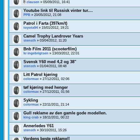
clausen
» 05/09/2011, 16:41
Youtube link til Russisk vinter tur....
PPB
» 20/05/2012, 21:08
Patrol i Farta (397km/t)
toyota94
» 15/01/2012, 19:21
Camel Trophy Landrover Years
stensth
» 03/04/2012, 11:20
Bnb Film 2011 (scooterfilm)
kr ingebrigtsen
» 13/03/2012, 22:01
Svensk Y60 med 4,2 og 38"
stensth
» 01/04/2011, 08:48
Litt Patrol kjøring
colormax
» 27/12/2011, 02:06
tøf kjøring med henger
colormax
» 27/12/2011, 01:56
Sykling
colormax
» 22/11/2011, 21:14
Gull reklame av den gamle gode modellen.
king crab
» 18/11/2011, 00:22
Annerledes Y61
stensth
» 30/10/2011, 15:26
Verdens beste reklame!!