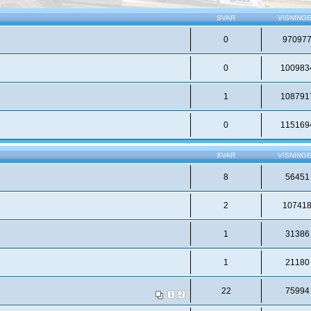
SVAR
VISNING
0
97097
0
100983
1
108791
0
115169
SVAR
VISNING
8
56451
2
10741
1
31386
1
21180
22
75994
1
2