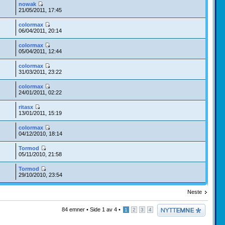
nowak
21/05/2011, 17:45
colormax
06/04/2011, 20:14
colormax
05/04/2011, 12:44
colormax
31/03/2011, 23:22
colormax
24/01/2011, 02:22
ritasx
13/01/2011, 15:19
colormax
04/12/2010, 18:14
Tormod
05/11/2010, 21:58
Tormod
29/10/2010, 23:54
Neste
Legg inn et nytt
84 emner •
Side
1
av
4
•
1
2
3
4
emne