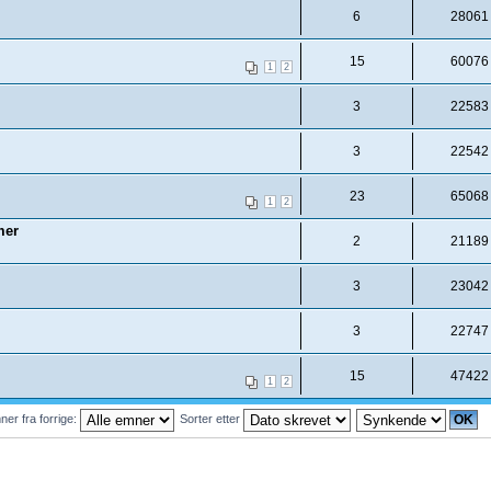
6
28061
15
60076
1
2
3
22583
3
22542
23
65068
1
2
mer
2
21189
3
23042
3
22747
15
47422
1
2
ner fra forrige:
Sorter etter