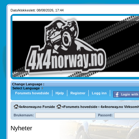
Dato/klokkeslett: 08/08/2026, 17:44
Change Language :
Select Language
▼
Forumets hovedside
Hjelp
Registrer
Logg inn
4x4norway.no Forside
<
Forumets hovedside
‹
4x4norway.no Virksomh
Brukernavn:
Passord:
Nyheter