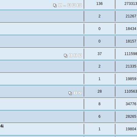
136
27331
...
1
8
9
10
2
21267
0
18434
0
18157
37
11159
1
2
3
2
21335
1
19859
28
11056
1
2
8
34776
6
28265
4i
1
19804