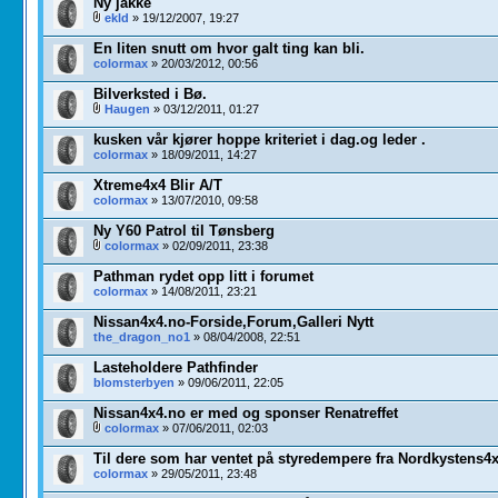
Ny jakke
ekld
» 19/12/2007, 19:27
En liten snutt om hvor galt ting kan bli.
colormax
» 20/03/2012, 00:56
Bilverksted i Bø.
Haugen
» 03/12/2011, 01:27
kusken vår kjører hoppe kriteriet i dag.og leder .
colormax
» 18/09/2011, 14:27
Xtreme4x4 Blir A/T
colormax
» 13/07/2010, 09:58
Ny Y60 Patrol til Tønsberg
colormax
» 02/09/2011, 23:38
Pathman rydet opp litt i forumet
colormax
» 14/08/2011, 23:21
Nissan4x4.no-Forside,Forum,Galleri Nytt
the_dragon_no1
» 08/04/2008, 22:51
Lasteholdere Pathfinder
blomsterbyen
» 09/06/2011, 22:05
Nissan4x4.no er med og sponser Renatreffet
colormax
» 07/06/2011, 02:03
Til dere som har ventet på styredempere fra Nordkystens4x
colormax
» 29/05/2011, 23:48