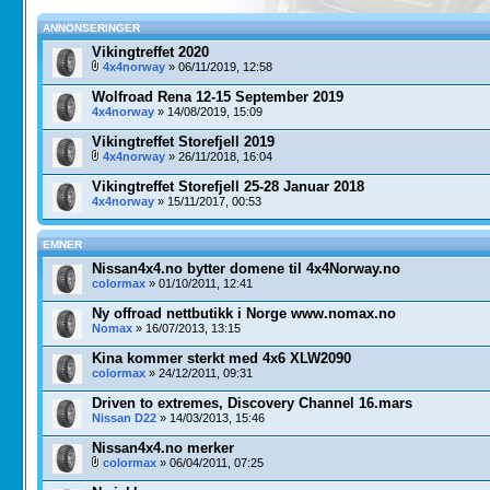
ANNONSERINGER
Vikingtreffet 2020
4x4norway
» 06/11/2019, 12:58
Wolfroad Rena 12-15 September 2019
4x4norway
» 14/08/2019, 15:09
Vikingtreffet Storefjell 2019
4x4norway
» 26/11/2018, 16:04
Vikingtreffet Storefjell 25-28 Januar 2018
4x4norway
» 15/11/2017, 00:53
EMNER
Nissan4x4.no bytter domene til 4x4Norway.no
colormax
» 01/10/2011, 12:41
Ny offroad nettbutikk i Norge www.nomax.no
Nomax
» 16/07/2013, 13:15
Kina kommer sterkt med 4x6 XLW2090
colormax
» 24/12/2011, 09:31
Driven to extremes, Discovery Channel 16.mars
Nissan D22
» 14/03/2013, 15:46
Nissan4x4.no merker
colormax
» 06/04/2011, 07:25