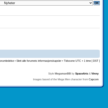
orumledelse
•
Slett alle forumets informasjonskapsler
• Tidssone UTC + 1 time [ DST ]
Style
MegamanBB
by
SpaceArts
&
Vinny
Images based of the Mega Men character from
Capcom