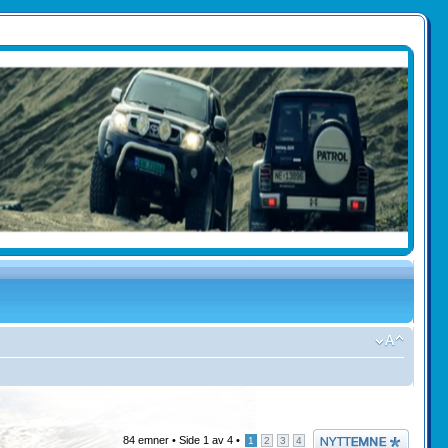
Legg inn et nytt
84 emner •
Side
1
av
4
•
1
2
3
4
emne