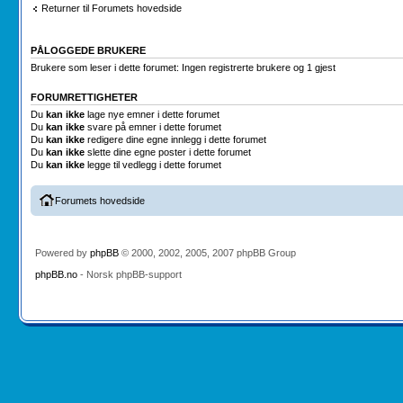
Returner til Forumets hovedside
PÅLOGGEDE BRUKERE
Brukere som leser i dette forumet: Ingen registrerte brukere og 1 gjest
FORUMRETTIGHETER
Du
kan ikke
lage nye emner i dette forumet
Du
kan ikke
svare på emner i dette forumet
Du
kan ikke
redigere dine egne innlegg i dette forumet
Du
kan ikke
slette dine egne poster i dette forumet
Du
kan ikke
legge til vedlegg i dette forumet
Forumets hovedside
Powered by
phpBB
© 2000, 2002, 2005, 2007 phpBB Group
phpBB.no
- Norsk phpBB-support