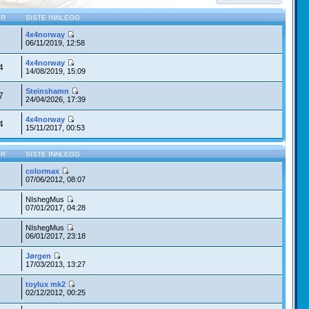
ER
SISTE INNLEGG
4x4norway
7
06/11/2019, 12:58
4x4norway
4
14/08/2019, 15:09
Steinshamn
7
24/04/2026, 17:39
4x4norway
4
15/11/2017, 00:53
ER
SISTE INNLEGG
colormax
07/06/2012, 08:07
NIshegMus
8
07/01/2017, 04:28
NIshegMus
06/01/2017, 23:18
Jørgen
17/03/2013, 13:27
toylux mk2
02/12/2012, 00:25