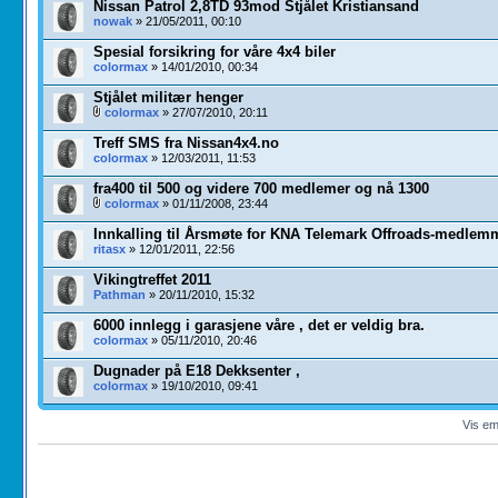
Nissan Patrol 2,8TD 93mod Stjålet Kristiansand
nowak
» 21/05/2011, 00:10
Spesial forsikring for våre 4x4 biler
colormax
» 14/01/2010, 00:34
Stjålet militær henger
colormax
» 27/07/2010, 20:11
Treff SMS fra Nissan4x4.no
colormax
» 12/03/2011, 11:53
fra400 til 500 og videre 700 medlemer og nå 1300
colormax
» 01/11/2008, 23:44
Innkalling til Årsmøte for KNA Telemark Offroads-medlem
ritasx
» 12/01/2011, 22:56
Vikingtreffet 2011
Pathman
» 20/11/2010, 15:32
6000 innlegg i garasjene våre , det er veldig bra.
colormax
» 05/11/2010, 20:46
Dugnader på E18 Dekksenter ,
colormax
» 19/10/2010, 09:41
Vis em