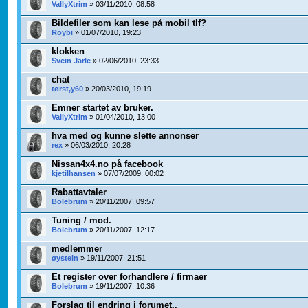
VallyXtrim
» 03/11/2010, 08:58
Bildefiler som kan lese på mobil tlf?
Roybi
» 01/07/2010, 19:23
klokken
Svein Jarle
» 02/06/2010, 23:33
chat
tørst,y60
» 20/03/2010, 19:19
Emner startet av bruker.
VallyXtrim
» 01/04/2010, 13:00
hva med og kunne slette annonser
rex
» 06/03/2010, 20:28
Nissan4x4.no på facebook
kjetilhansen
» 07/07/2009, 00:02
Rabattavtaler
Bolebrum
» 20/11/2007, 09:57
Tuning / mod.
Bolebrum
» 20/11/2007, 12:17
medlemmer
øystein
» 19/11/2007, 21:51
Et register over forhandlere / firmaer
Bolebrum
» 19/11/2007, 10:36
Forslag til endring i forumet..