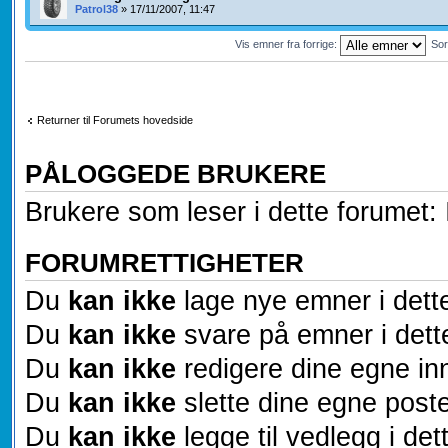
Patrol38
» 17/11/2007, 11:47
Vis emner fra forrige:
Sor
Returner til Forumets hovedside
PÅLOGGEDE BRUKERE
Brukere som leser i dette forumet: 
FORUMRETTIGHETER
Du
kan ikke
lage nye emner i dett
Du
kan ikke
svare på emner i dett
Du
kan ikke
redigere dine egne inn
Du
kan ikke
slette dine egne poste
Du
kan ikke
legge til vedlegg i det