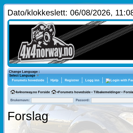
Dato/klokkeslett: 06/08/2026, 11:0
Change Language :
Select Language
▼
Forumets hovedside
Hjelp
Registrer
Logg inn
4x4norway.no Forside
<
Forumets hovedside
‹
Tilbakemeldinger
‹
Forsl
Brukernavn:
Passord:
Forslag