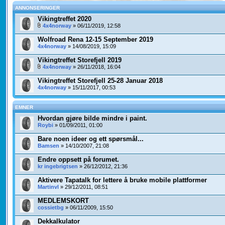
ANNONSERINGER
Vikingtreffet 2020
4x4norway
» 06/11/2019, 12:58
Wolfroad Rena 12-15 September 2019
4x4norway
» 14/08/2019, 15:09
Vikingtreffet Storefjell 2019
4x4norway
» 26/11/2018, 16:04
Vikingtreffet Storefjell 25-28 Januar 2018
4x4norway
» 15/11/2017, 00:53
EMNER
Hvordan gjøre bilde mindre i paint.
Roybi
» 01/09/2011, 01:00
Bare noen ideer og ett spørsmål...
Bamsen
» 14/10/2007, 21:08
Endre oppsett på forumet.
kr ingebrigtsen
» 26/12/2012, 21:36
Aktivere Tapatalk for lettere å bruke mobile plattformer
Martinvl
» 29/12/2011, 08:51
MEDLEMSKORT
cossietbg
» 06/11/2009, 15:50
Dekkalkulator