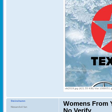
vik2019.jpg (421.55 KIB) Vist 1088051 
Steinshamn
Womens From Yo
Nissan4x4 fan
No Verify