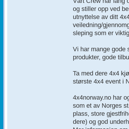
Vårt Crew har lang 
og stiller opp ved be
utnyttelse av ditt 4x
veiledning/gjennomga
sleping som er vikti
Vi har mange gode s
produkter, gode tilb
Ta med dere 4x4 kjø
største 4x4 event i 
4x4norway.no har ogs
som et av Norges stø
plass, store gjestfri
dere) og god underh