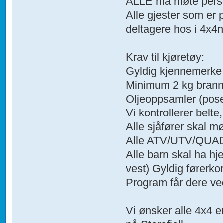
ALLE må møte personl
Alle gjester som er 
deltagere hos i 4x4
Krav til kjøretøy:
Gyldig kjennemerke (t
Minimum 2 kg brann
Oljeoppsamler (pose,
Vi kontrollerer belte,
Alle sjåfører skal m
Alle ATV/UTV/QUAD s
Alle barn skal ha hje
vest) Gyldig førerkor
Program får dere ve
Vi ønsker alle 4x4 