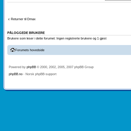
Returner til Dmax
PÅLOGGEDE BRUKERE
Brukere som leser i dette forumet: Ingen registrerte brukere og 1 gjest
Forumets hovedside
Powered by
phpBB
© 2000, 2002, 2005, 2007 phpBB Group
phpBB.no
- Norsk phpBB-support