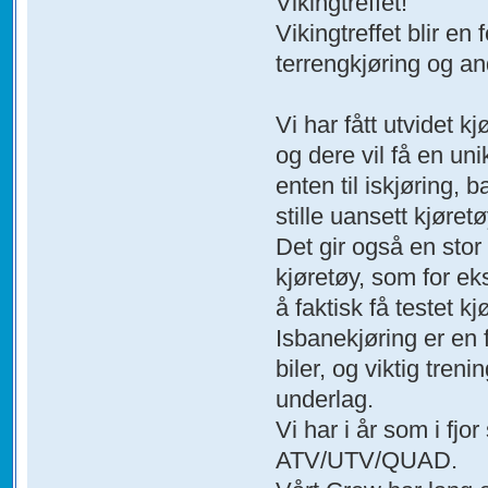
Vikingtreffet!
Vikingtreffet blir e
terrengkjøring og a
Vi har fått utvidet k
og dere vil få en un
enten til iskjøring, 
stille uansett kjøretø
Det gir også en stor
kjøretøy, som for ek
å faktisk få testet 
Isbanekjøring er en 
biler, og viktig tre
underlag.
Vi har i år som i fjo
ATV/UTV/QUAD.