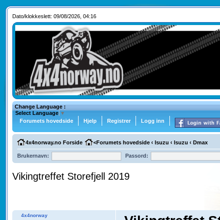
Dato/klokkeslett: 09/08/2026, 04:16
Change Language :
Select Language
▼
Forumets hovedside
Hjelp
Registrer
Logg inn
4x4norway.no Forside
<
Forumets hovedside
‹
Isuzu
‹
Isuzu
‹
Dmax
Brukernavn:
Passord:
Vikingtreffet Storefjell 2019
4x4norway