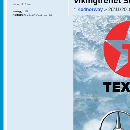
Vikingtreffet S
Nissan4x4 fan
4x4norway
» 26/11/201
Innlegg:
10
Registrert:
23/10/2011, 12:32