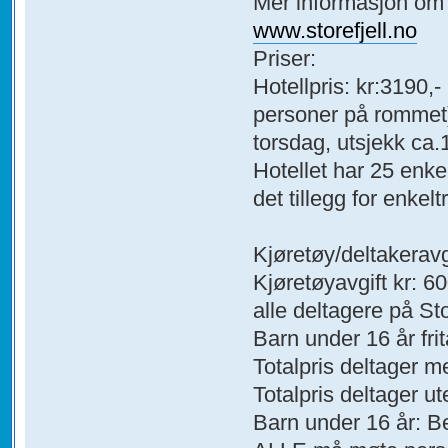
Mer informasjon om ho
www.storefjell.no
Priser:
Hotellpris: kr:3190,-
personer på rommet),
torsdag, utsjekk ca
Hotellet har 25 enkel
det tillegg for enkel
Kjøretøy/deltakeravg
Kjøretøyavgift kr: 60
alle deltagere på St
Barn under 16 år frita
Totalpris deltager m
Totalpris deltager ut
Barn under 16 år: Bet