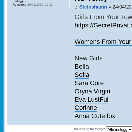
Innlegg:
2
Registrert:
25/02/2015, 19:11
Steinshamn
» 24/04/20
Girls From Your Tow
https://SecretPrivat
Womens From Your 
New Girls
Bella
Sofia
Sara Core
Oryna Virgin
Eva LustFul
Corinne
Anna Cute fox
Vis innlegg fra forrige: