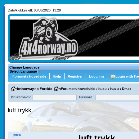
Dato/klokkeslett: 08/08/2026, 13:29
Change Language :
Select Language
▼
Forumets hovedside
Hjelp
Registrer
Logg inn
4x4norway.no Forside
<
Forumets hovedside
‹
Isuzu
‹
Isuzu
‹
Dmax
Brukernavn:
Passord:
luft trykk
piten
luft trykk