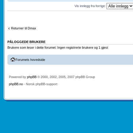
Vis innlegg fra forrige:
Returner til Dmax
PÅLOGGEDE BRUKERE
Brukere som leser i dette forumet: Ingen registrerte brukere og 1 gjest
Forumets hovedside
Powered by
phpBB
© 2000, 2002, 2005, 2007 phpBB Group
phpBB.no
- Norsk phpBB-support