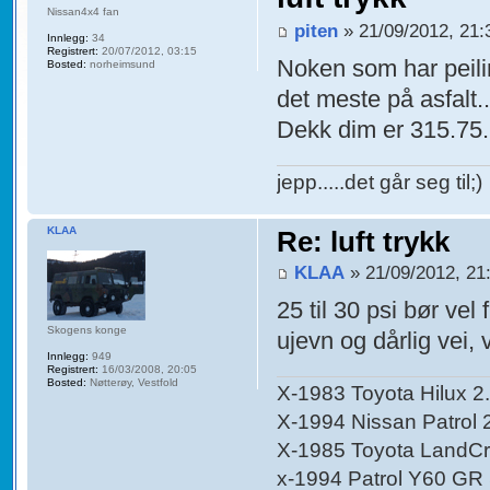
Nissan4x4 fan
piten
» 21/09/2012, 21:
Innlegg:
34
Registrert:
20/07/2012, 03:15
Noken som har peilin
Bosted:
norheimsund
det meste på asfalt.
Dekk dim er 315.75.1
jepp.....det går seg til;)
KLAA
Re: luft trykk
KLAA
» 21/09/2012, 21
25 til 30 psi bør vel 
Skogens konge
ujevn og dårlig vei,
Innlegg:
949
Registrert:
16/03/2008, 20:05
Bosted:
Nøtterøy, Vestfold
X-1983 Toyota Hilux 2.
X-1994 Nissan Patrol 
X-1985 Toyota LandCruis
x-1994 Patrol Y60 GR