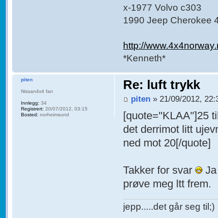
x-1977 Volvo c303
1990 Jeep Cherokee 4
http://www.4x4norway
*Kenneth*
piten
Re: luft trykk
Nissan4x4 fan
piten
» 21/09/2012, 22:
Innlegg:
34
Registrert:
20/07/2012, 03:15
[quote="KLAA"]25 til 
Bosted:
norheimsund
det derrimot litt uje
ned mot 20[/quote]
Takker for svar
Ja 
prøve meg ltt frem.
jepp.....det går seg til;)