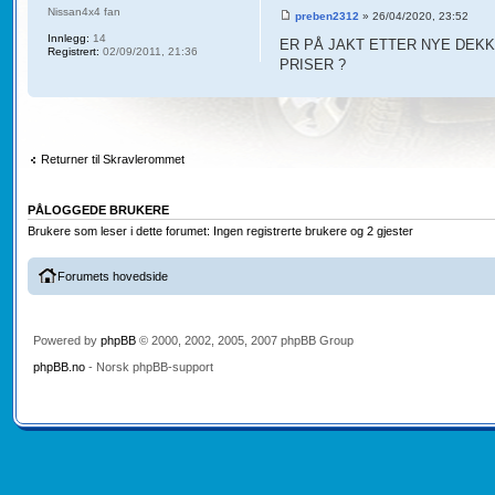
Nissan4x4 fan
preben2312
» 26/04/2020, 23:52
Innlegg:
14
ER PÅ JAKT ETTER NYE DEKK
Registrert:
02/09/2011, 21:36
PRISER ?
Returner til Skravlerommet
PÅLOGGEDE BRUKERE
Brukere som leser i dette forumet: Ingen registrerte brukere og 2 gjester
Forumets hovedside
Powered by
phpBB
© 2000, 2002, 2005, 2007 phpBB Group
phpBB.no
- Norsk phpBB-support