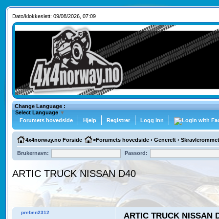
Dato/klokkeslett: 09/08/2026, 07:09
Change Language :
Select Language
▼
Forumets hovedside
Hjelp
Registrer
Logg inn
4x4norway.no Forside
<
Forumets hovedside
‹
Generelt
‹
Skravleromme
Brukernavn:
Passord:
ARTIC TRUCK NISSAN D40
preben2312
ARTIC TRUCK NISSAN 