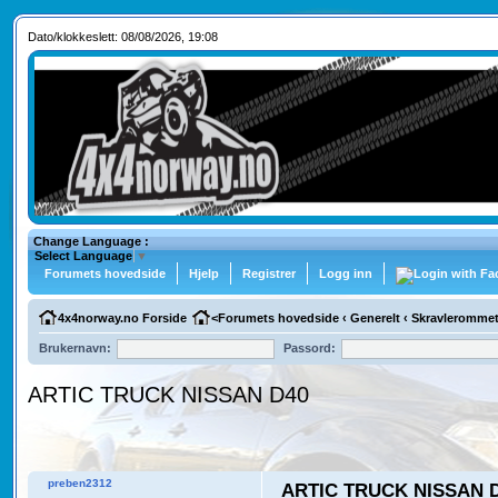
Dato/klokkeslett: 08/08/2026, 19:08
Change Language :
Select Language
▼
Forumets hovedside
Hjelp
Registrer
Logg inn
4x4norway.no Forside
<
Forumets hovedside
‹
Generelt
‹
Skravleromme
Brukernavn:
Passord:
ARTIC TRUCK NISSAN D40
preben2312
ARTIC TRUCK NISSAN 