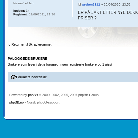
Nissan4x4 fan
preben2312
» 26/04/2020, 23:52
Innlegg:
14
ER PÅ JAKT ETTER NYE DEKK
Registrert:
02/09/2011, 21:36
PRISER ?
Returner til Skravlerommet
PÅLOGGEDE BRUKERE
Brukere som leser i dette forumet: Ingen registrerte brukere og 1 gjest
Forumets hovedside
Powered by
phpBB
© 2000, 2002, 2005, 2007 phpBB Group
phpBB.no
- Norsk phpBB-support