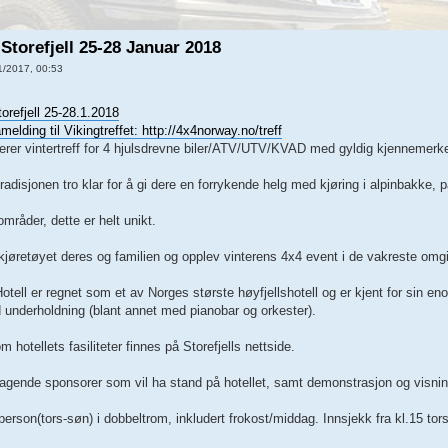
 Storefjell 25-28 Januar 2018
1/2017, 00:53
torefjell 25-28.1.2018
åmelding til Vikingtreffet:
http://4x4norway.no/treff
rer vintertreff for 4 hjulsdrevne biler/ATV/UTV/KVAD med gyldig kjennemerk
radisjonen tro klar for å gi dere en forrykende helg med kjøring i alpinbakke, 
områder, dette er helt unikt.
jøretøyet deres og familien og opplev vinterens 4x4 event i de vakreste omgi
Hotell er regnet som et av Norges største høyfjellshotell og er kjent for sin eno
d underholdning (blant annet med pianobar og orkester).
 hotellets fasiliteter finnes på Storefjells nettside.
agende sponsorer som vil ha stand på hotellet, samt demonstrasjon og visning
 person(tors-søn) i dobbeltrom, inkludert frokost/middag. Innsjekk fra kl.15 t