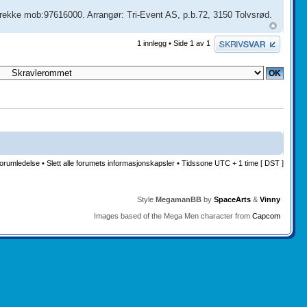
ekke mob:97616000. Arrangør: Tri-Event AS, p.b.72, 3150 Tolvsrød.
Skriv et svar
1 innlegg • Side
1
av
1
orumledelse
•
Slett alle forumets informasjonskapsler
• Tidssone UTC + 1 time [ DST ]
Style
MegamanBB
by
SpaceArts
&
Vinny
Images based of the Mega Men character from
Capcom