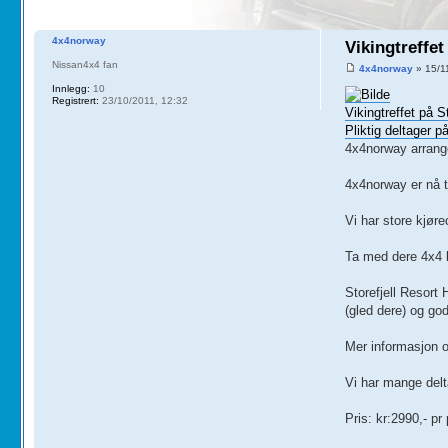
4x4norway
Vikingtreffet
Nissan4x4 fan
4x4norway
» 15/1
Innlegg:
10
Registrert:
23/10/2011, 12:32
Vikingtreffet på S
Pliktig deltager p
4x4norway arrange
4x4norway er nå t
Vi har store kjøre
Ta med dere 4x4 k
Storefjell Resort 
(gled dere) og go
Mer informasjon om
Vi har mange delt
Pris: kr:2990,- pr