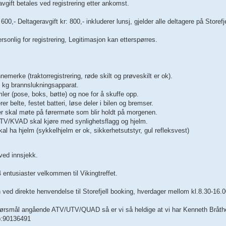
vgift betales ved registrering etter ankomst.
 600,- Deltageravgift kr: 800,- inkluderer lunsj, gjelder alle deltagere på Storefj
onlig for registrering, Legitimasjon kan etterspørres.
nemerke (traktorregistrering, røde skilt og prøveskilt er ok).
kg brannslukningsapparat.
ler (pose, boks, bøtte) og noe for å skuffe opp.
erer belte, festet batteri, løse deler i bilen og bremser.
rer skal møte på førermøte som blir holdt på morgenen.
TV/KVAD skal kjøre med synlighetsflagg og hjelm.
kal ha hjelm (sykkelhjelm er ok, sikkerhetsutstyr, gul refleksvest)
ved innsjekk.
 entusiaster velkommen til Vikingtreffet.
ved direkte henvendelse til Storefjell booking, hverdager mellom kl.8.30-16.00.
pørsmål angående ATV/UTV/QUAD så er vi så heldige at vi har Kenneth Bråthen
b:90136491