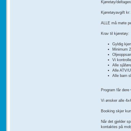
Kjøretøy/deltagera
Kjøretøyavgift kr:
ALLE må møte pers
Krav til kjøretøy:
Gyldig kjen
Minimum 2 
Oljeoppsam
Vi kontroll
Alle sjåfø
Alle ATV/U
Alle barn s
Program får dere 
Vi ønsker alle 4x4
Booking skjer kun 
Når det gjelder s
kontaktes på mo