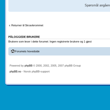
Spørsmål angåend
Returner til Skravlerommet
PÅLOGGEDE BRUKERE
Brukere som leser i dette forumet: Ingen registrerte brukere og 1 gjest
Forumets hovedside
Powered by
phpBB
© 2000, 2002, 2005, 2007 phpBB Group
phpBB.no
- Norsk phpBB-support