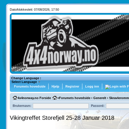
Dato/klokkeslett: 07/08/2026, 17:50
Change Language :
Select Language
▼
Forumets hovedside
Hjelp
Registrer
Logg inn
4x4norway.no Forside
<
Forumets hovedside
‹
Generelt
‹
Skravleromm
Brukernavn:
Passord:
Vikingtreffet Storefjell 25-28 Januar 2018