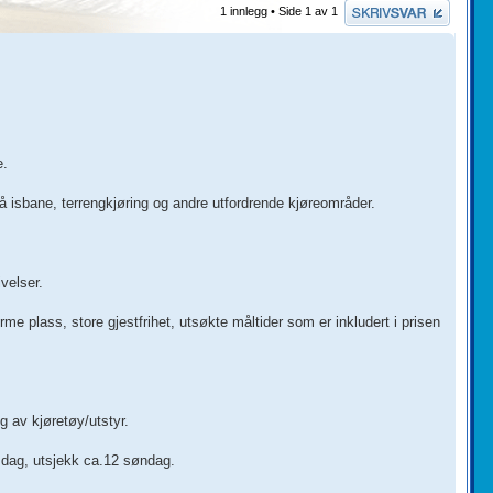
Skriv et svar
1 innlegg • Side
1
av
1
e.
på isbane, terrengkjøring og andre utfordrende kjøreområder.
velser.
rme plass, store gjestfrihet, utsøkte måltider som er inkludert i prisen
 av kjøretøy/utstyr.
orsdag, utsjekk ca.12 søndag.