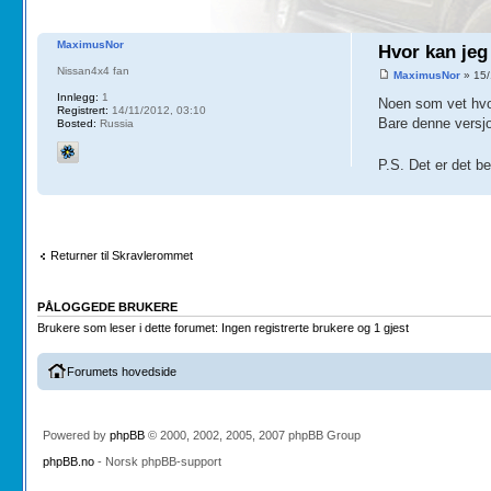
MaximusNor
Hvor kan jeg
Nissan4x4 fan
MaximusNor
» 15/
Innlegg:
1
Noen som vet hvor
Registrert:
14/11/2012, 03:10
Bare denne versjo
Bosted:
Russia
P.S. Det er det b
Returner til Skravlerommet
PÅLOGGEDE BRUKERE
Brukere som leser i dette forumet: Ingen registrerte brukere og 1 gjest
Forumets hovedside
Powered by
phpBB
© 2000, 2002, 2005, 2007 phpBB Group
phpBB.no
- Norsk phpBB-support