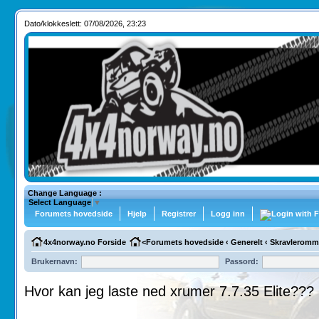
Dato/klokkeslett: 07/08/2026, 23:23
Change Language :
Select Language
▼
Forumets hovedside
Hjelp
Registrer
Logg inn
4x4norway.no Forside
<
Forumets hovedside
‹
Generelt
‹
Skravleromm
Brukernavn:
Passord:
Hvor kan jeg laste ned xrumer 7.7.35 Elite???