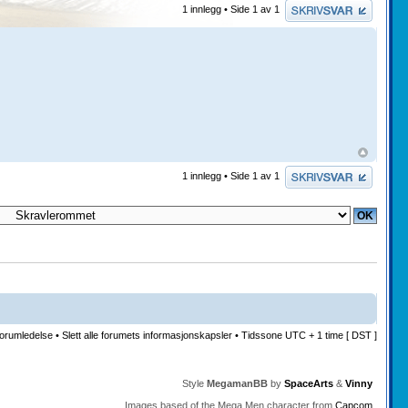
Skriv et svar
1 innlegg • Side
1
av
1
Skriv et svar
1 innlegg • Side
1
av
1
orumledelse
•
Slett alle forumets informasjonskapsler
• Tidssone UTC + 1 time [ DST ]
Style
MegamanBB
by
SpaceArts
&
Vinny
Images based of the Mega Men character from
Capcom