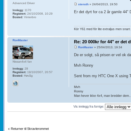
Advanced Driver
stensth
» 24/04/2013, 19:50
Innlegg:
1170
Er det dyrt for ca 2 år gamle 44
Registrert:
24/10/2008, 10:29
Bosted:
Vinterbro
Kör Y61 med för lite extraljus men snart
RonMaster
Re: 20 000kr for 44" er det 
RonMaster
» 25/04/2013, 19:34
De er solgt, så prisen er vel ok da
Nissan4x4 fan
Mvh Ronny
Innlegg:
28
Registrert:
19/10/2007, 20:57
Sent from my HTC One X using T
Bosted:
Høvåg
Mvh
Ronny
Man hever ikke 4x4, man bredder dem..
Vis innlegg fra forrige:
Returner til Skravlerommet