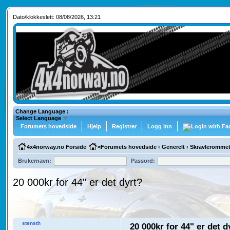
Dato/klokkeslett: 08/08/2026, 13:21
Change Language :
Select Language
▼
Forumets hovedside
Hjelp
Registrer
Logg inn
4x4norway.no Forside
<
Forumets hovedside
‹
Generelt
‹
Skravleromme
Brukernavn:
Passord:
20 000kr for 44" er det dyrt?
stensth
20 000kr for 44" er det d