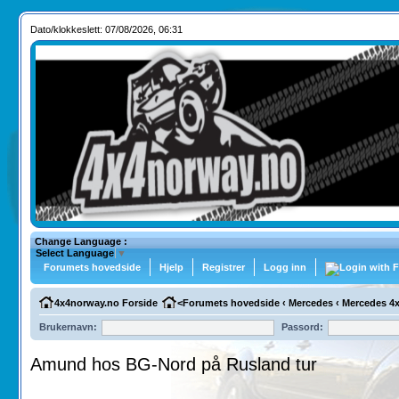
Dato/klokkeslett: 07/08/2026, 06:31
Change Language :
Select Language
▼
Forumets hovedside
Hjelp
Registrer
Logg inn
4x4norway.no Forside
<
Forumets hovedside
‹
Mercedes
‹
Mercedes 4
Brukernavn:
Passord:
Amund hos BG-Nord på Rusland tur