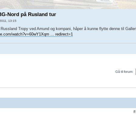
G-Nord på Rusland tur
2011, 13:15
ra Russland Tropy ved Amund og kompani, håper å kunne flytte denne til Galle
be.com/watch?v=60wY1Xqm ... redirect=1
Gå til forum:
F