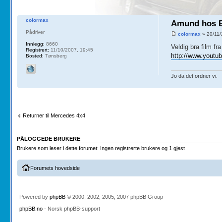
colormax
Amund hos B
Pådriver
colormax
» 20/11/
Innlegg:
8660
Veldig bra film f
Registrert:
11/10/2007, 19:45
http://www.youtu
Bosted:
Tønsberg
Jo da det ordner vi.
Returner til Mercedes 4x4
PÅLOGGEDE BRUKERE
Brukere som leser i dette forumet: Ingen registrerte brukere og 1 gjest
Forumets hovedside
Powered by
phpBB
© 2000, 2002, 2005, 2007 phpBB Group
phpBB.no
- Norsk phpBB-support