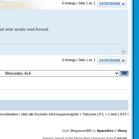
Skriv et svar
6 innlegg • Side
1
av
1
riet etter avtale med Amund.
Skriv et svar
6 innlegg • Side
1
av
1
orumledelse
•
Slett alle forumets informasjonskapsler
• Tidssone UTC + 1 time [ DST ]
Style
MegamanBB
by
SpaceArts
&
Vinny
Images based of the Mega Men character from
Capcom