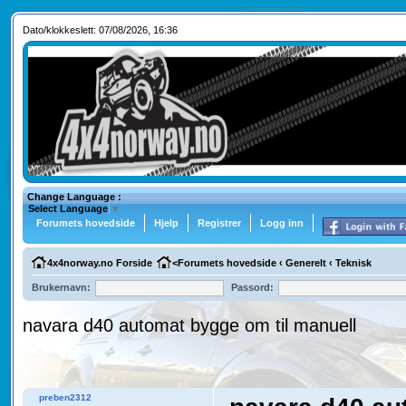
Dato/klokkeslett: 07/08/2026, 16:36
Change Language :
Select Language
▼
Forumets hovedside
Hjelp
Registrer
Logg inn
4x4norway.no Forside
<
Forumets hovedside
‹
Generelt
‹
Teknisk
Brukernavn:
Passord:
navara d40 automat bygge om til manuell
preben2312