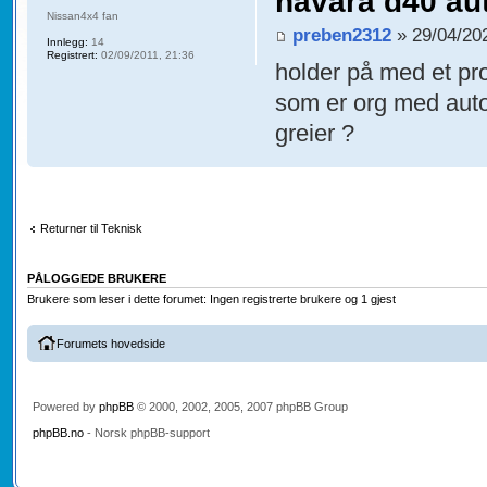
navara d40 au
Nissan4x4 fan
preben2312
» 29/04/20
Innlegg:
14
Registrert:
02/09/2011, 21:36
holder på med et pro
som er org med autom
greier ?
Returner til Teknisk
PÅLOGGEDE BRUKERE
Brukere som leser i dette forumet: Ingen registrerte brukere og 1 gjest
Forumets hovedside
Powered by
phpBB
© 2000, 2002, 2005, 2007 phpBB Group
phpBB.no
- Norsk phpBB-support