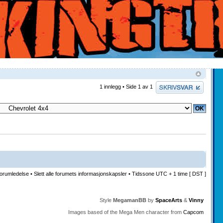
Skriv et svar
1 innlegg • Side
1
av
1
orumledelse
•
Slett alle forumets informasjonskapsler
• Tidssone UTC + 1 time [ DST ]
Style
MegamanBB
by
SpaceArts
&
Vinny
Images based of the Mega Men character from
Capcom