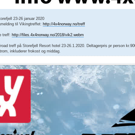
torefjell 23-26 januar 2020
åmelding til Vikingtreffet:
http://4x4norway.no/treff
e treff:
http://files.4x4norway.no/2018/vik2.webm
oad treff på Storefjell Resort hotel 23-26.1.2020. Deltagerpris pr person kr.900,-
ltrom, inkluderer frokost og middag.