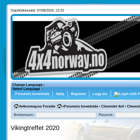
Dato/klokkeslett: 07/08/2026, 23:25
Change Language :
Select Language
▼
Forumets hovedside
Hjelp
Registrer
Logg inn
4x4norway.no Forside
<
Forumets hovedside
‹
Chevrolet 4x4
‹
Chevrol
Brukernavn:
Passord:
Vikingtreffet 2020