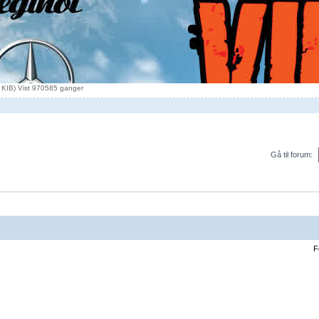
 KIB) Vist 970585 ganger
Gå til forum:
F