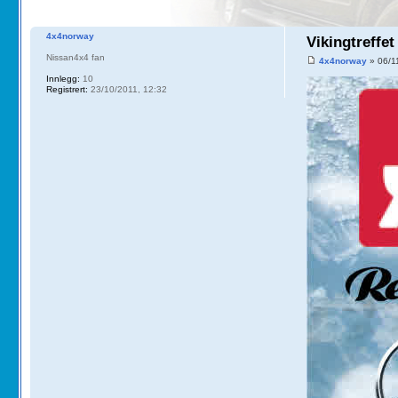
4x4norway
Vikingtreffet
Nissan4x4 fan
4x4norway
» 06/1
Innlegg:
10
Registrert:
23/10/2011, 12:32