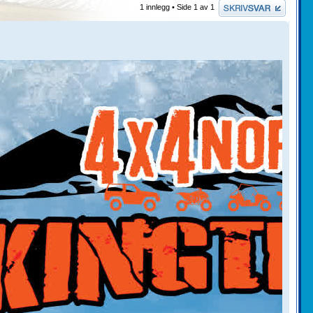
Skriv et svar
1 innlegg • Side
1
av
1