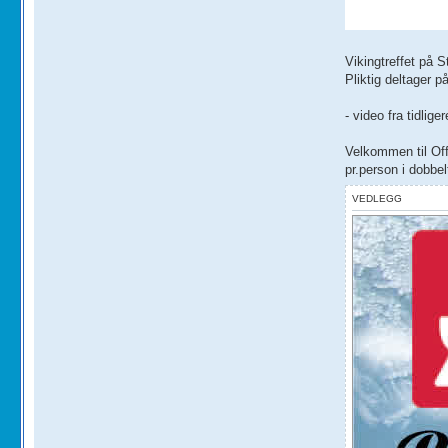
Vikingtreffet på S
Pliktig deltager p
- video fra tidliger
Velkommen til Offr
pr.person i dobbe
VEDLEGG