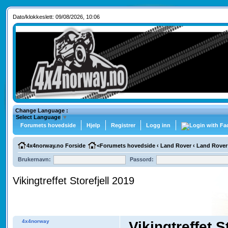
Dato/klokkeslett: 09/08/2026, 10:06
Change Language :
Select Language
▼
Forumets hovedside
Hjelp
Registrer
Logg inn
4x4norway.no Forside
<
Forumets hovedside
‹
Land Rover
‹
Land Rover
Brukernavn:
Passord:
Vikingtreffet Storefjell 2019
4x4norway
Vikingtreffet S