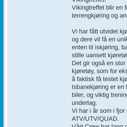
Vikingtreffet blir e
terrengkjøring og a
Vi har fått utvidet k
og dere vil få en un
enten til iskjøring, 
stille uansett kjøretø
Det gir også en stor
kjøretøy, som for ek
å faktisk få testet 
Isbanekjøring er en 
biler, og viktig tre
underlag.
Vi har i år som i fjo
ATV/UTV/QUAD.
Vårt Crew har lang 