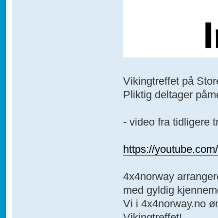
Vikingtreffet på Stor
Pliktig deltager påme
- video fra tidligere t
https://youtube.c
4x4norway arrangere
med gyldig kjennem
Vi i 4x4norway.no ø
Vikingtreffet!