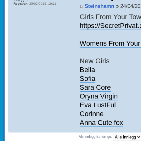
Registrert:
25/02/2015, 19:11
Steinshamn
» 24/04/20
Girls From Your Tow
https://SecretPrivat
Womens From Your 
New Girls
Bella
Sofia
Sara Core
Oryna Virgin
Eva LustFul
Corinne
Anna Cute fox
Vis innlegg fra forrige: