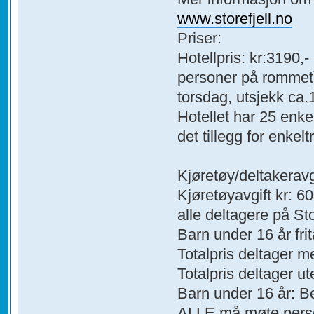
www.storefjell.no
Priser:
Hotellpris: kr:3190,-
personer på rommet),
torsdag, utsjekk ca
Hotellet har 25 enkel
det tillegg for enkel
Kjøretøy/deltakeravg
Kjøretøyavgift kr: 60
alle deltagere på St
Barn under 16 år frita
Totalpris deltager m
Totalpris deltager ut
Barn under 16 år: Bet
ALLE må møte personl