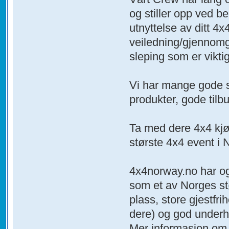
og stiller opp ved be
utnyttelse av ditt 4x
veiledning/gjennomga
sleping som er vikti
Vi har mange gode s
produkter, gode tilb
Ta med dere 4x4 kjø
største 4x4 event i 
4x4norway.no har ogs
som et av Norges stø
plass, store gjestfri
dere) og god underh
Mer informasjon om ho