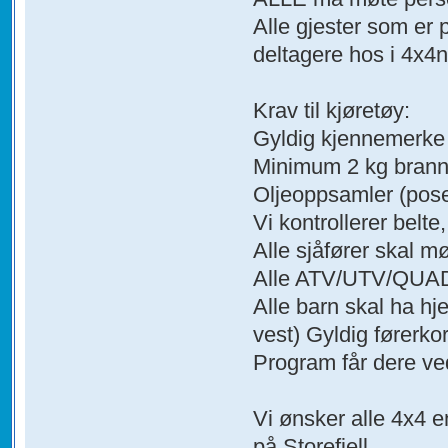
Alle gjester som er 
deltagere hos i 4x4
Krav til kjøretøy:
Gyldig kjennemerke (t
Minimum 2 kg brann
Oljeoppsamler (pose,
Vi kontrollerer belte,
Alle sjåfører skal m
Alle ATV/UTV/QUAD s
Alle barn skal ha hje
vest) Gyldig førerkor
Program får dere ve
Vi ønsker alle 4x4 
på Storefjell.