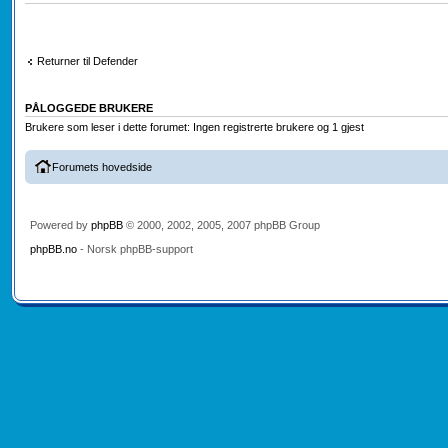
Returner til Defender
PÅLOGGEDE BRUKERE
Brukere som leser i dette forumet: Ingen registrerte brukere og 1 gjest
Forumets hovedside
Powered by
phpBB
© 2000, 2002, 2005, 2007 phpBB Group
phpBB.no
- Norsk phpBB-support