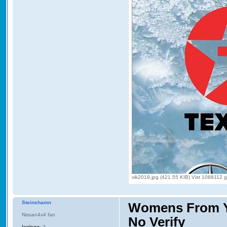
vik2019.jpg (421.55 KIB) Vist 1088112 
Steinshamn
Womens From Yo
Nissan4x4 fan
No Verify
Innlegg:
2