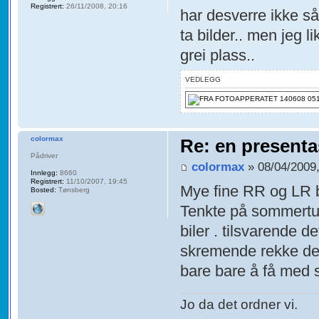
Registrert:
26/11/2008, 20:16
har desverre ikke så 
ta bilder.. men jeg 
grei plass..
VEDLEGG
colormax
Re: en presenta
Pådriver
colormax
» 08/04/2009,
Innlegg:
8660
Registrert:
11/10/2007, 19:45
Mye fine RR og LR b
Bosted:
Tønsberg
Tenkte på sommertur
biler . tilsvarende d
skremende rekke dett
bare bare å få med 
Jo da det ordner vi.