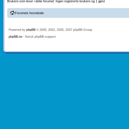
Brukere som leser i dette forumet: Ingen registrerte brukere og 1 gjest
Forumets hovedside
Powered by
phpBB
© 2000, 2002, 2005, 2007 phpBB Group
phpBB.no
- Norsk phpBB-support