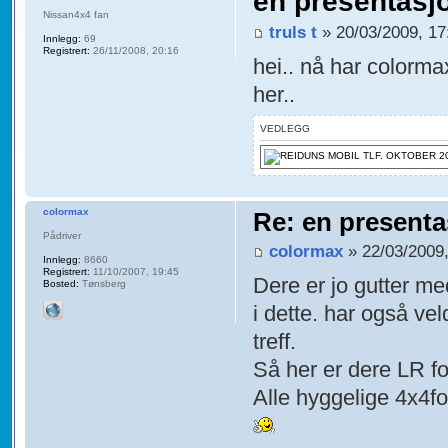
en presentasj
Nissan4x4 fan
truls t
» 20/03/2009, 17
Innlegg:
69
Registrert:
26/11/2008, 20:16
hei.. nå har colorma
her..
VEDLEGG
colormax
Re: en presenta
Pådriver
colormax
» 22/03/2009,
Innlegg:
8660
Registrert:
11/10/2007, 19:45
Dere er jo gutter me
Bosted:
Tønsberg
i dette. har også ve
treff.
Så her er dere LR f
Alle hyggelige 4x4fo