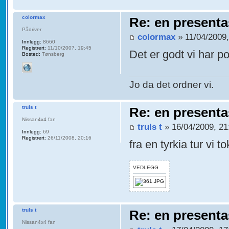
colormax
Re: en presenta
Pådriver
colormax
» 11/04/2009,
Innlegg:
8660
Registrert:
11/10/2007, 19:45
Det er godt vi har p
Bosted:
Tønsberg
Jo da det ordner vi.
truls t
Re: en presenta
Nissan4x4 fan
truls t
» 16/04/2009, 21
Innlegg:
69
Registrert:
26/11/2008, 20:16
fra en tyrkia tur vi to
VEDLEGG
truls t
Re: en presenta
Nissan4x4 fan