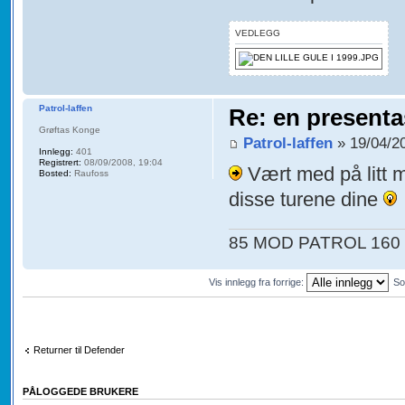
VEDLEGG
Patrol-laffen
Re: en presenta
Grøftas Konge
Patrol-laffen
» 19/04/2
Innlegg:
401
Registrert:
08/09/2008, 19:04
Vært med på litt 
Bosted:
Raufoss
disse turene dine
85 MOD PATROL 160 
Vis innlegg fra forrige:
So
Returner til Defender
PÅLOGGEDE BRUKERE