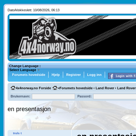
Dato/klokkeslett: 10/08/2026, 06:13
Change Language :
Select Language
▼
Forumets hovedside
Hjelp
Registrer
Logg inn
4x4norway.no Forside
<
Forumets hovedside
‹
Land Rover
‹
Land Rover
Brukernavn:
Passord:
en presentasjon
truls t