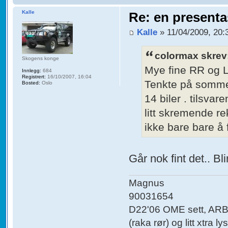
Kalle
Re: en presenta
Kalle
» 11/04/2009, 20:
colormax skrev
Skogens konge
Mye fine RR og L
Innlegg:
684
Registrert:
16/10/2007, 16:04
Tenkte på sommer
Bosted:
Oslo
14 biler . tilsva
litt skremende re
ikke bare bare å
Går nok fint det.. B
Magnus
90031654
D22'06 OME sett, ARB f
(raka rør) og litt xtra lys