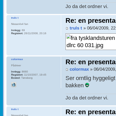
Jo da det ordner vi.
truls t
Re: en presenta
Nissan4x4 fan
truls t
» 06/04/2009, 22
Innlegg:
69
Registrert:
26/11/2008, 20:16
colormax
Re: en presenta
Pådriver
colormax
» 06/04/2009,
Innlegg:
8660
Registrert:
11/10/2007, 19:45
Ser orntlig hyggeligt
Bosted:
Tønsberg
bakken
Jo da det ordner vi.
truls t
Re: en presenta
Nissan4x4 fan