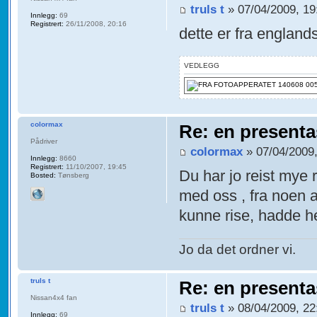
truls t
» 07/04/2009, 19
Innlegg:
69
Registrert:
26/11/2008, 20:16
dette er fra englands
VEDLEGG
colormax
Re: en presenta
Pådriver
colormax
» 07/04/2009,
Innlegg:
8660
Registrert:
11/10/2007, 19:45
Du har jo reist mye r
Bosted:
Tønsberg
med oss , fra noen a
kunne rise, hadde he
Jo da det ordner vi.
truls t
Re: en presenta
Nissan4x4 fan
truls t
» 08/04/2009, 22
Innlegg:
69