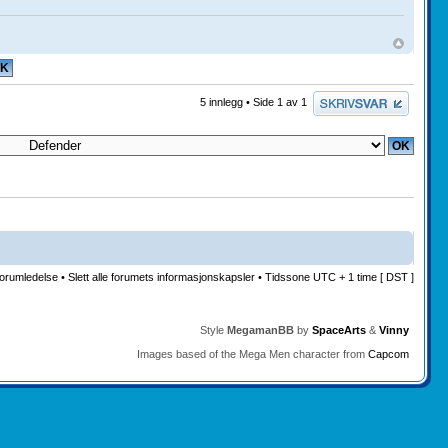
Skriv et svar
5 innlegg • Side
1
av
1
orumledelse
•
Slett alle forumets informasjonskapsler
• Tidssone UTC + 1 time [ DST ]
Style
MegamanBB
by
SpaceArts
&
Vinny
Images based of the Mega Men character from
Capcom