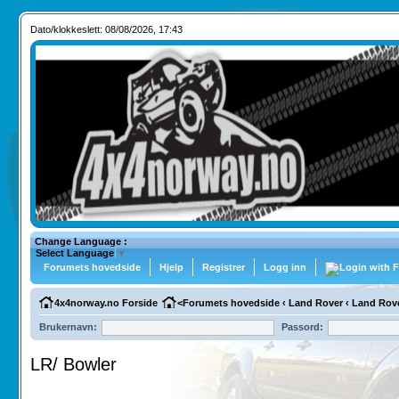
Dato/klokkeslett: 08/08/2026, 17:43
Change Language :
Select Language
▼
Forumets hovedside
Hjelp
Registrer
Logg inn
4x4norway.no Forside
<
Forumets hovedside
‹
Land Rover
‹
Land Rov
Brukernavn:
Passord:
LR/ Bowler