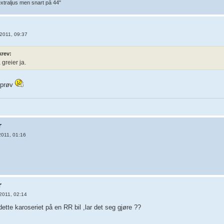
extraljus men snart på 44"
2011, 09:37
krev:
 greier ja.
å prøv
r
2011, 01:16
r
2011, 02:14
ette karoseriet på en RR bil ,lar det seg gjøre ??