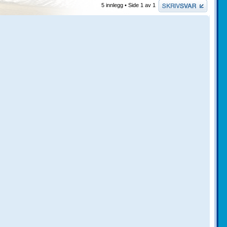
Skriv et svar
5 innlegg • Side
1
av
1