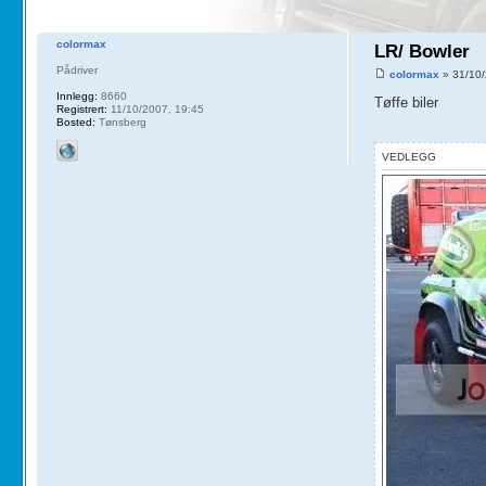
colormax
LR/ Bowler
Pådriver
colormax
» 31/10/
Innlegg:
8660
Tøffe biler
Registrert:
11/10/2007, 19:45
Bosted:
Tønsberg
VEDLEGG