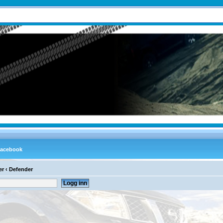
er
‹
Defender