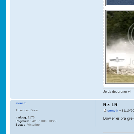
Jo da det ordner vi.
stensth
Re: LR
Advanced Driver
stensth
» 31/10/20
Innlegg:
1170
Bowler er bra grei
Registrert:
24/10/2008, 10:29
Bosted:
Vinterbro