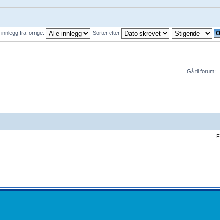
 innlegg fra forrige:
Sorter etter
Gå til forum:
F