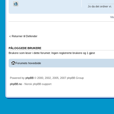
Jo da det ordner vi.
Vis
Returner til Defender
PÅLOGGEDE BRUKERE
Brukere som leser i dette forumet: Ingen registrerte brukere og 1 gjest
Forumets hovedside
Powered by
phpBB
© 2000, 2002, 2005, 2007 phpBB Group
phpBB.no
- Norsk phpBB-support