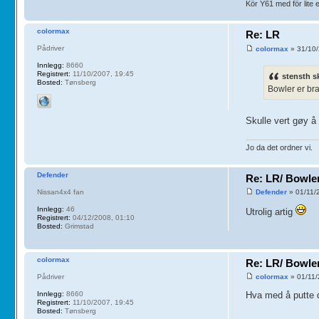
Kör Y61 med för lite 
colormax
Re: LR
Pådriver
colormax
» 31/10/
Innlegg:
8660
Registrert:
11/10/2007, 19:45
stensth s
Bosted:
Tønsberg
Bowler er bra
Skulle vert gøy 
Jo da det ordner vi.
Defender
Re: LR/ Bowle
Nissan4x4 fan
Defender
» 01/11/
Innlegg:
46
Utrolig artig
Registrert:
04/12/2008, 01:10
Bosted:
Grimstad
colormax
Re: LR/ Bowle
Pådriver
colormax
» 01/11/
Innlegg:
8660
Hva med å putte d
Registrert:
11/10/2007, 19:45
Bosted:
Tønsberg