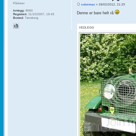
Pådriver
colormax
» 29/02/2012, 21:25
Innlegg:
8660
Denne er bare helt rå
Registrert:
11/10/2007, 19:45
Bosted:
Tønsberg
VEDLEGG