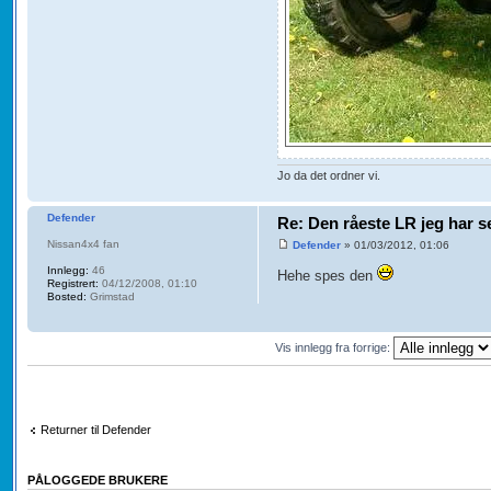
Jo da det ordner vi.
Defender
Re: Den råeste LR jeg har se
Nissan4x4 fan
Defender
» 01/03/2012, 01:06
Innlegg:
46
Hehe spes den
Registrert:
04/12/2008, 01:10
Bosted:
Grimstad
Vis innlegg fra forrige:
Returner til Defender
PÅLOGGEDE BRUKERE