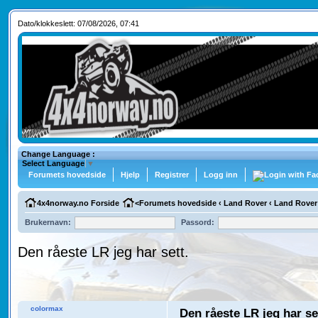
Dato/klokkeslett: 07/08/2026, 07:41
Change Language :
Select Language
▼
Forumets hovedside
Hjelp
Registrer
Logg inn
4x4norway.no Forside
<
Forumets hovedside
‹
Land Rover
‹
Land Rover
Brukernavn:
Passord:
Den råeste LR jeg har sett.
colormax
Den råeste LR jeg har se