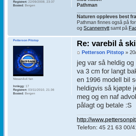
Registrert:
22/09/2008, 23:37
Pathman
Bosted:
Bergen
_____________________
Naturen oppleves best fra 
Pathman finnes også på f
og
Scannernytt
samt på
Fa
Petterson Pitstop
Re: varebil å sk
Petterson Pitstop
» 20
jeg var så heldig og 
va 3 cm for langt ba
en 1996 modell bil 
Nissan4x4 fan
heldigvis så kjøpte 
Innlegg:
17
Registrert:
03/11/2010, 21:36
Bosted:
Bergen
meg og en naf advok
pålagt og betale :S
http://www.pettersonpi
Telefon: 45 21 63 00/