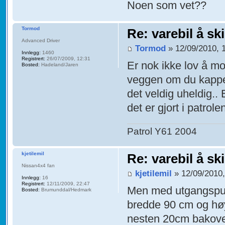
Noen som vet??
Tormod
Re: varebil å sk
Advanced Driver
Tormod
» 12/09/2010, 
Innlegg:
1460
Registrert:
26/07/2009, 12:31
Er nok ikke lov å m
Bosted:
Hadeland/Jaren
veggen om du kapper
det veldig uheldig.. 
det er gjort i patrole
Patrol Y61 2004
kjetilemil
Re: varebil å sk
Nissan4x4 fan
kjetilemil
» 12/09/2010,
Innlegg:
16
Registrert:
12/11/2009, 22:47
Men med utgangspun
Bosted:
Brumunddal/Hedmark
bredde 90 cm og høy
nesten 20cm bakover