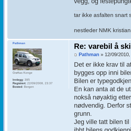
vegg, og festepungte
tar ikke asfalten snart s
nestleder NMK kristia
Pathman
Re: varebil å sk
Pathman
» 12/09/2010,
Det er ikke krav til 
bygges opp inni bile
Grøftas Konge
Bilen er typegodkje
Innlegg:
395
Registrert:
22/09/2008, 23:37
Bosted:
Bergen
En kan anta at de ut
nokså nøyaktig etter
nødvendig. Derfor st
grunn.
Jeg ville tatt bilen
ihht bilens godkjenn