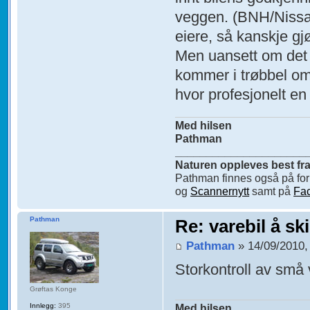
veggen. (BNH/Nissan
eiere, så kanskje gj
Men uansett om det e
kommer i trøbbel om
hvor profesjonelt en
Med hilsen
Pathman
_____________________
Naturen oppleves best fra 
Pathman finnes også på f
og
Scannernytt
samt på
Fa
Pathman
Re: varebil å sk
Pathman
» 14/09/2010,
Storkontroll av små 
Grøftas Konge
Innlegg:
395
Med hilsen