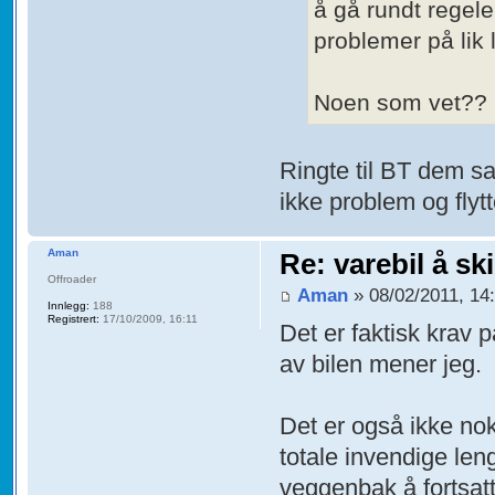
å gå rundt regele
problemer på lik 
Noen som vet??
Ringte til BT dem sa
ikke problem og flyt
Aman
Re: varebil å sk
Offroader
Aman
» 08/02/2011, 14
Innlegg:
188
Registrert:
17/10/2009, 16:11
Det er faktisk krav 
av bilen mener jeg.
Det er også ikke nokk
totale invendige le
veggenbak å fortsatt 