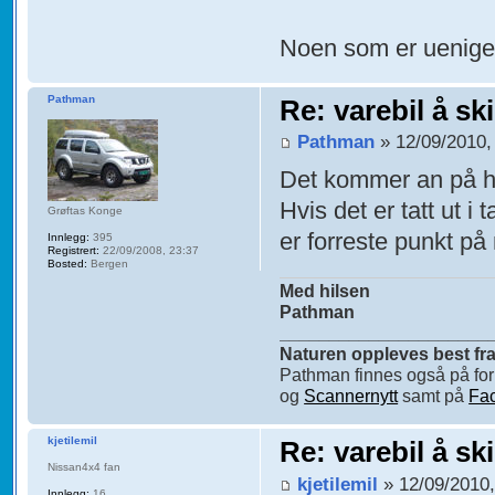
Noen som er uenig
Pathman
Re: varebil å sk
Pathman
» 12/09/2010,
Det kommer an på hvi
Hvis det er tatt ut i
Grøftas Konge
er forreste punkt p
Innlegg:
395
Registrert:
22/09/2008, 23:37
Bosted:
Bergen
Med hilsen
Pathman
_____________________
Naturen oppleves best fra 
Pathman finnes også på f
og
Scannernytt
samt på
Fa
kjetilemil
Re: varebil å sk
Nissan4x4 fan
kjetilemil
» 12/09/2010,
Innlegg:
16