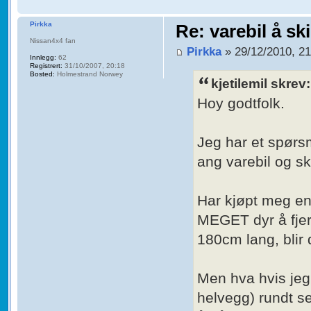
Pirkka
Re: varebil å sk
Nissan4x4 fan
Pirkka
» 29/12/2010, 21
Innlegg:
62
Registrert:
31/10/2007, 20:18
Bosted:
Holmestrand Norwey
kjetilemil skrev:
Hoy godtfolk.
Jeg har et spørs
ang varebil og sk
Har kjøpt meg en 
MEGET dyr å fjern
180cm lang, blir d
Men hva hvis jeg 
helvegg) rundt se