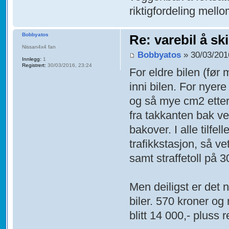
riktigfordeling mell
Bobbyatos
Re: varebil å sk
Nissan4x4 fan
Bobbyatos
» 30/03/201
Innlegg:
1
Registrert:
30/03/2016, 23:24
For eldre bilen (før
inni bilen. For nyere
og så mye cm2 etter
fra takkanten bak v
bakover. I alle tilfe
trafikkstasjon, så vet
samt straffetoll på 
Men deiligst er det
biler. 570 kroner og 
blitt 14 000,- pluss 