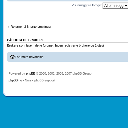
Vis innlegg fra forrige:
Returner til Smarte Løsninger
PÅLOGGEDE BRUKERE
Brukere som leser i dette forumet: Ingen registrerte brukere og 1 gjest
Forumets hovedside
Powered by
phpBB
© 2000, 2002, 2005, 2007 phpBB Group
phpBB.no
- Norsk phpBB-support