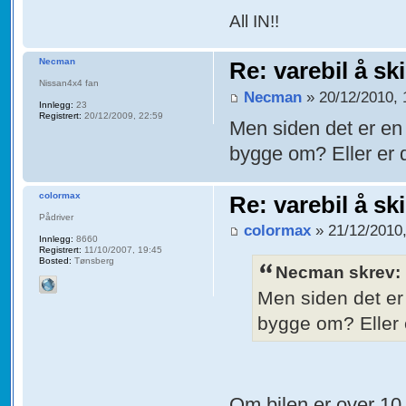
All IN!!
Necman
Re: varebil å sk
Nissan4x4 fan
Necman
» 20/12/2010, 
Innlegg:
23
Registrert:
20/12/2009, 22:59
Men siden det er en 
bygge om? Eller er d
colormax
Re: varebil å sk
Pådriver
colormax
» 21/12/2010,
Innlegg:
8660
Registrert:
11/10/2007, 19:45
Bosted:
Tønsberg
Necman skrev:
Men siden det er
bygge om? Eller e
Om bilen er over 10 