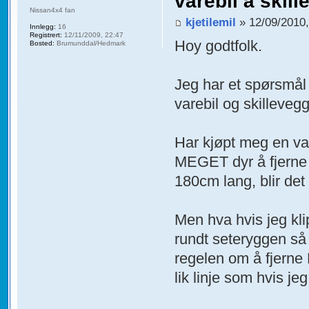
varebil å skil
Nissan4x4 fan
kjetilemil
» 12/09/2010,
Innlegg:
16
Registrert:
12/11/2009, 22:47
Hoy godtfolk.
Bosted:
Brumunddal/Hedmark
Jeg har et spørsmål
varebil og skilleveg
Har kjøpt meg en var
MEGET dyr å fjerne h
180cm lang, blir det 
Men hva hvis jeg kli
rundt seteryggen så j
regelen om å fjerne 
lik linje som hvis j