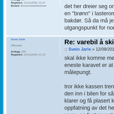
Registrert:
12/11/2009, 22:47
det her dreier seg o
Bosted:
Brumunddal/Hedmark
en "brønn" i lastero
bakdør. Så da må je
utgangspunkt for n
Svein Jarle
Re: varebil å sk
Offroader
Svein Jarle
» 12/09/201
Innlegg:
200
Registrert:
22/11/2008, 01:10
skal ikke komme med
eneste karavet er at 
målepungt.
tror ikke kassen tre
den inn i bilen for
klarer og få plasert 
oppfatning av det he