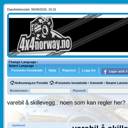
Dato/klokkeslett: 06/08/2026, 19:16
Change Language :
Select Language
▼
Forumets hovedside
Hjelp
Registrer
Logg inn
4x4norway.no Forside
<
Forumets hovedside
‹
Generelt
‹
Smarte Løsnin
Brukernavn:
Passord:
varebil å skillevegg.. noen som kan regler her?
kjetilemil