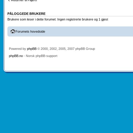
PÅLOGGEDE BRUKERE
Brukere som leser i dette forumet: Ingen registrerte brukere og 1 gjest
Forumets hovedside
Powered by
phpBB
© 2000, 2002, 2005, 2007 phpBB Group
phpBB.no
- Norsk phpBB-support