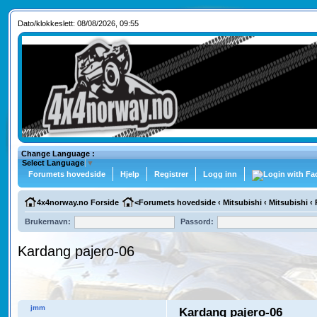
Dato/klokkeslett: 08/08/2026, 09:55
Change Language :
Select Language
▼
Forumets hovedside
Hjelp
Registrer
Logg inn
4x4norway.no Forside
<
Forumets hovedside
‹
Mitsubishi
‹
Mitsubishi
‹
Brukernavn:
Passord:
Kardang pajero-06
jmm
Kardang pajero-06