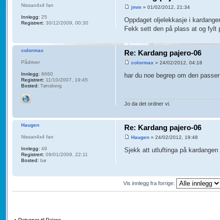
Nissan4x4 fan
jmm
» 01/02/2012, 21:34
Innlegg:
25
Oppdaget oljelekkasje i kardangen
Registrert:
30/12/2009, 00:30
Fekk sett den på plass at og fylt
colormax
Re: Kardang pajero-06
Pådriver
colormax
» 24/02/2012, 04:18
Innlegg:
8660
har du noe begrep om den passer f
Registrert:
11/10/2007, 19:45
Bosted:
Tønsberg
Jo da det ordner vi.
Haugen
Re: Kardang pajero-06
Nissan4x4 fan
Haugen
» 24/02/2012, 19:48
Innlegg:
49
Sjekk att utluftinga på kardangen d
Registrert:
09/01/2009, 22:11
Bosted:
bø
Vis innlegg fra forrige:
Returner til Pajero