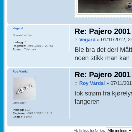
Vegard
Re: Pajero 2001
Nissan4x4 fan
Vegard
» 01/11/2012, 2
Innlegg:
6
Registrert:
29/10/2012, 23:54
Ble bra det der! Måt
Bosted:
Telemark
noen stikk man kan 
Roy Vårdal
Re: Pajero 2001
Roy Vårdal
» 07/11/201
tok strøm fra kjørely
fangeren
Offroader
Innlegg:
113
Registrert:
09/10/2010, 11:11
Bosted:
Førde
Vis innlegg fra forrige: