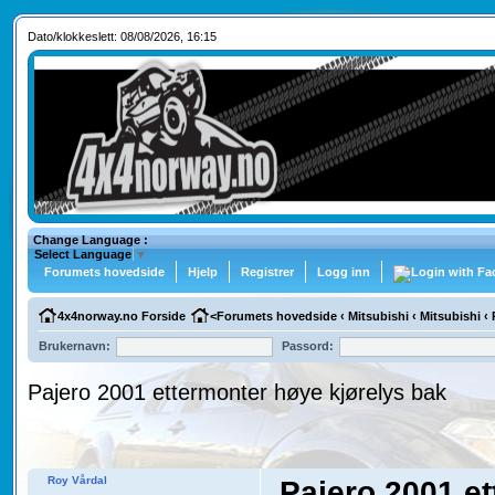
Dato/klokkeslett: 08/08/2026, 16:15
Change Language :
Select Language
▼
Forumets hovedside
Hjelp
Registrer
Logg inn
4x4norway.no Forside
<
Forumets hovedside
‹
Mitsubishi
‹
Mitsubishi
‹
Brukernavn:
Passord:
Pajero 2001 ettermonter høye kjørelys bak
Roy Vårdal
Pajero 2001 et