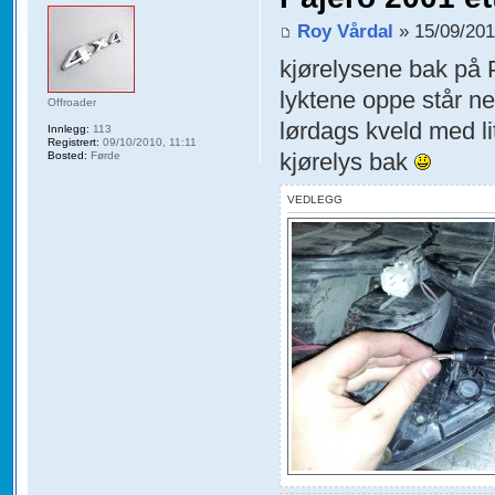
Roy Vårdal
» 15/09/201
kjørelysene bak på P
lyktene oppe står nes
Offroader
lørdags kveld med li
Innlegg:
113
Registrert:
09/10/2010, 11:11
kjørelys bak
Bosted:
Førde
VEDLEGG