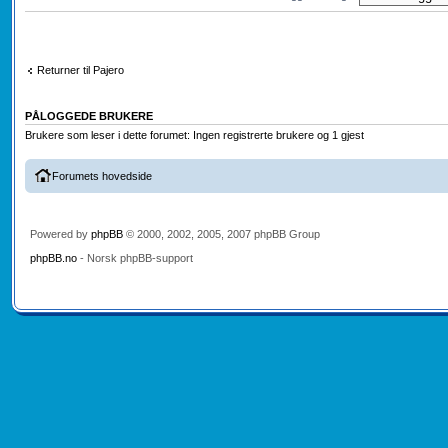
Returner til Pajero
PÅLOGGEDE BRUKERE
Brukere som leser i dette forumet: Ingen registrerte brukere og 1 gjest
Forumets hovedside
Powered by
phpBB
© 2000, 2002, 2005, 2007 phpBB Group
phpBB.no
- Norsk phpBB-support