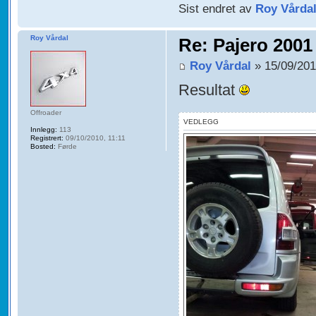
Sist endret av
Roy Vårda
Roy Vårdal
Re: Pajero 2001
Roy Vårdal
» 15/09/201
Resultat
Offroader
VEDLEGG
Innlegg:
113
Registrert:
09/10/2010, 11:11
Bosted:
Førde