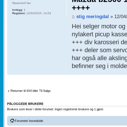
Nissan4x4 fan
++++
Innlegg:
1
Registrert:
12/04/2015, 14:03
stig meringdal
» 12/04/
Hei selger motor og 
nylakert picup kasse
+++ div karosseri d
+++ deler som serv
har også alle akslin
befinner seg i molde
Returner til 4X4 biler Til Salgs
PÅLOGGEDE BRUKERE
Brukere som leser i dette forumet: Ingen registrerte brukere og 1 gjest
Forumets hovedside