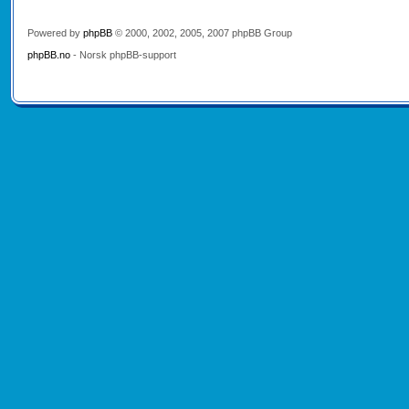
Powered by
phpBB
© 2000, 2002, 2005, 2007 phpBB Group
phpBB.no
- Norsk phpBB-support