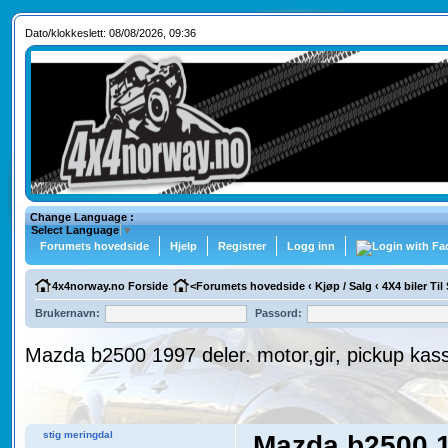
Dato/klokkeslett: 08/08/2026, 09:36
Change Language :
Select Language
▼
Forumets hovedside
Hjelp
Registrer
Logg inn
4x4norway.no Forside
<
Forumets hovedside
‹
Kjøp / Salg
‹
4X4 biler Til
Brukernavn:
Passord:
Mazda b2500 1997 deler. motor,gir, pickup ka
stig meringdal
Mazda b2500 19