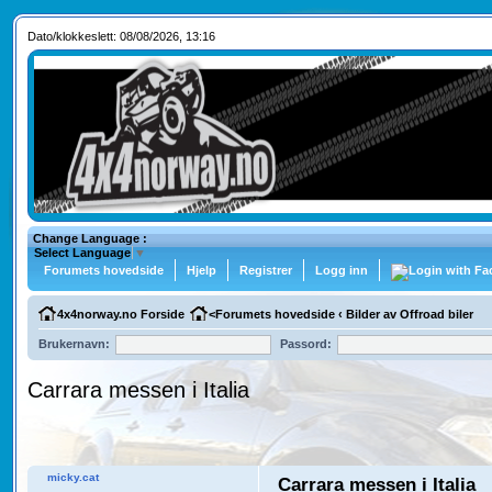
Dato/klokkeslett: 08/08/2026, 13:16
Change Language :
Select Language
▼
Forumets hovedside
Hjelp
Registrer
Logg inn
4x4norway.no Forside
<
Forumets hovedside
‹
Bilder av Offroad biler
Brukernavn:
Passord:
Carrara messen i Italia
micky.cat
Carrara messen i Italia