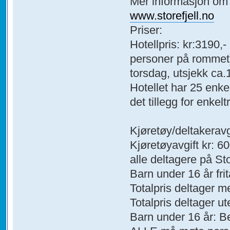
Mer informasjon om ho
www.storefjell.no
Priser:
Hotellpris: kr:3190,-
personer på rommet),
torsdag, utsjekk ca
Hotellet har 25 enkel
det tillegg for enkel
Kjøretøy/deltakeravg
Kjøretøyavgift kr: 60
alle deltagere på St
Barn under 16 år frita
Totalpris deltager m
Totalpris deltager ut
Barn under 16 år: Bet