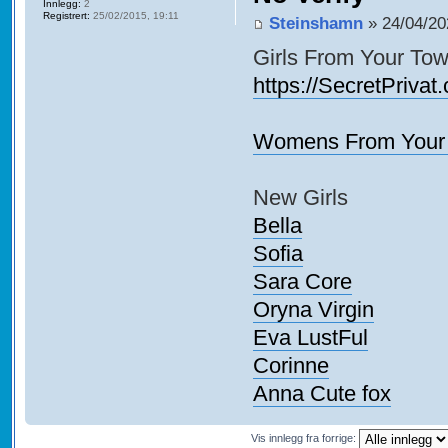
Innlegg:
2
Registrert:
25/02/2015, 19:11
Steinshamn
» 24/04/20
Girls From Your Tow
https://SecretPrivat
Womens From Your 
New Girls
Bella
Sofia
Sara Core
Oryna Virgin
Eva LustFul
Corinne
Anna Cute fox
Vis innlegg fra forrige: