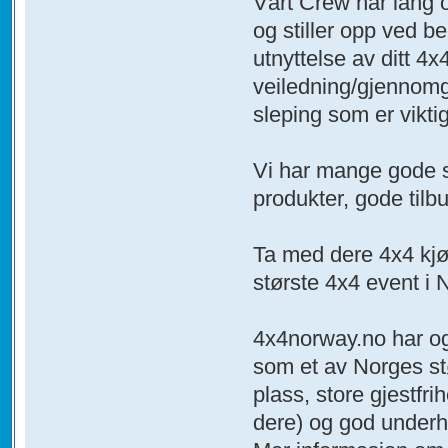
Vårt Crew har lang 
og stiller opp ved be
utnyttelse av ditt 4x
veiledning/gjennomga
sleping som er vikti
Vi har mange gode s
produkter, gode tilb
Ta med dere 4x4 kjø
største 4x4 event i 
4x4norway.no har ogs
som et av Norges stø
plass, store gjestfri
dere) og god underh