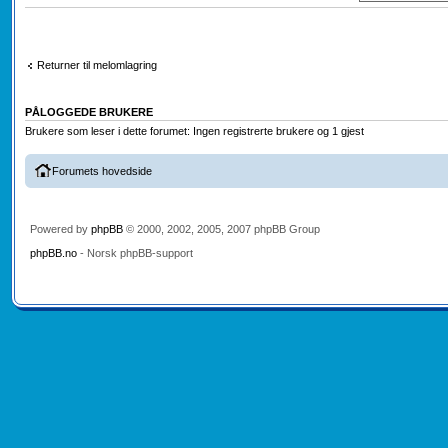
Returner til melomlagring
PÅLOGGEDE BRUKERE
Brukere som leser i dette forumet: Ingen registrerte brukere og 1 gjest
Forumets hovedside
Powered by
phpBB
© 2000, 2002, 2005, 2007 phpBB Group
phpBB.no
- Norsk phpBB-support