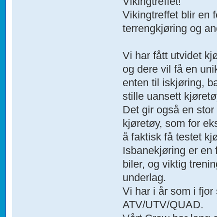
Vikingtreffet!
Vikingtreffet blir e
terrengkjøring og a
Vi har fått utvidet k
og dere vil få en un
enten til iskjøring, 
stille uansett kjøretø
Det gir også en stor
kjøretøy, som for ek
å faktisk få testet 
Isbanekjøring er en 
biler, og viktig tre
underlag.
Vi har i år som i fjo
ATV/UTV/QUAD.