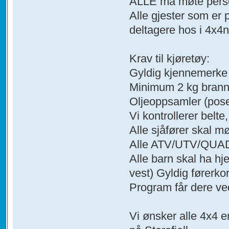
ALLE må møte personl
Alle gjester som er 
deltagere hos i 4x4
Krav til kjøretøy:
Gyldig kjennemerke (t
Minimum 2 kg brann
Oljeoppsamler (pose,
Vi kontrollerer belte,
Alle sjåfører skal m
Alle ATV/UTV/QUAD s
Alle barn skal ha hje
vest) Gyldig førerkor
Program får dere ve
Vi ønsker alle 4x4 