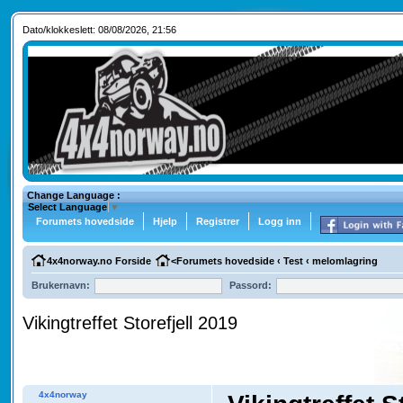
Dato/klokkeslett: 08/08/2026, 21:56
Change Language :
Select Language
▼
Forumets hovedside
Hjelp
Registrer
Logg inn
4x4norway.no Forside
<
Forumets hovedside
‹
Test
‹
melomlagring
Brukernavn:
Passord:
Vikingtreffet Storefjell 2019
4x4norway