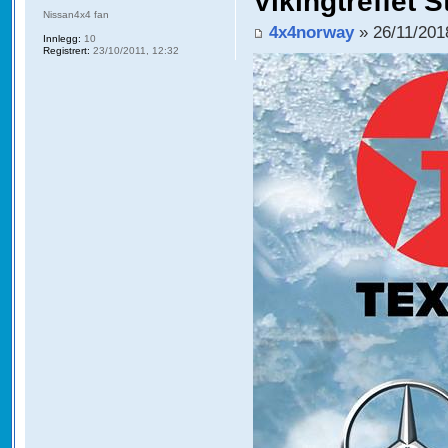
Vikingtreffet S
Nissan4x4 fan
4x4norway
» 26/11/201
Innlegg:
10
Registrert:
23/10/2011, 12:32