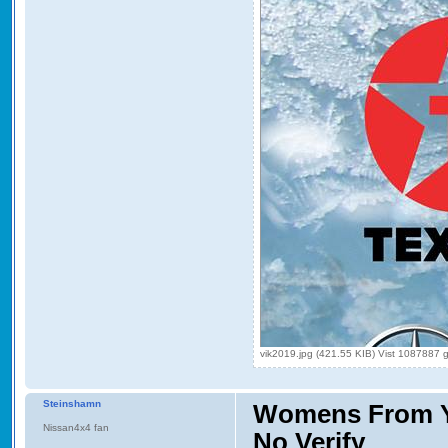
vik2019.jpg (421.55 KIB) Vist 1087887 
Steinshamn
Womens From Yo
Nissan4x4 fan
No Verify