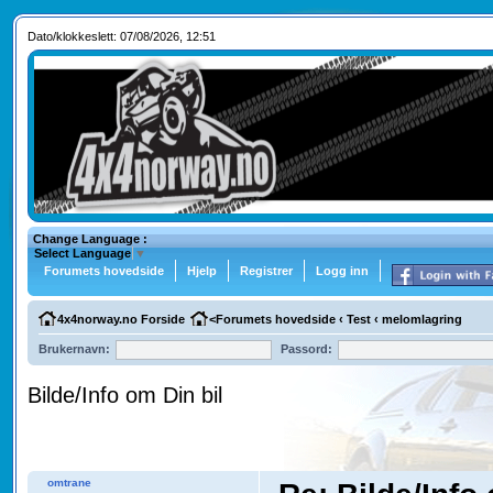
Dato/klokkeslett: 07/08/2026, 12:51
Change Language :
Select Language
▼
Forumets hovedside
Hjelp
Registrer
Logg inn
4x4norway.no Forside
<
Forumets hovedside
‹
Test
‹
melomlagring
Brukernavn:
Passord:
Bilde/Info om Din bil
omtrane