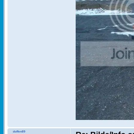
doffen89