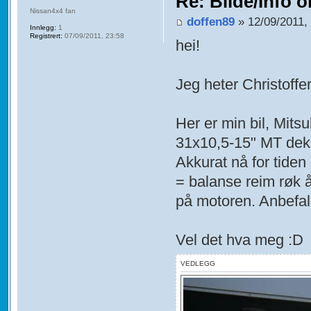
Re: Bilde/Info o
Nissan4x4 fan
doffen89
» 12/09/2011,
Innlegg:
1
Registrert:
07/09/2011, 23:58
hei!
Jeg heter Christoffer
Her er min bil, Mits
31x10,5-15" MT dek
Akkurat nå for tiden 
= balanse reim røk å 
på motoren. Anbefale
Vel det hva meg :D
VEDLEGG