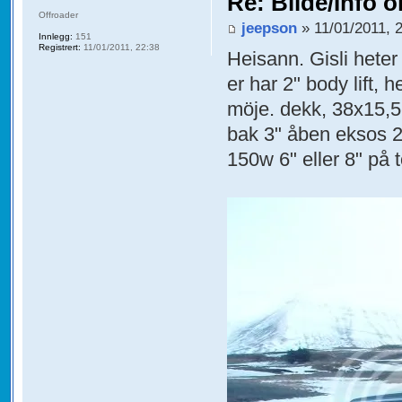
Re: Bilde/Info o
Offroader
jeepson
» 11/01/2011, 
Innlegg:
151
Registrert:
11/01/2011, 22:38
Heisann. Gisli heter
er har 2" body lift, 
möje. dekk, 38x15,
bak 3" åben eksos 2.
150w 6" eller 8" på t