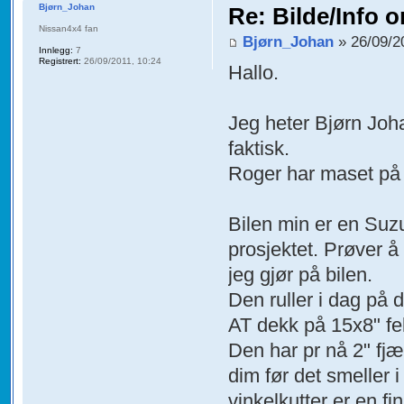
Bjørn_Johan
Re: Bilde/Info o
Nissan4x4 fan
Bjørn_Johan
» 26/09/2
Innlegg:
7
Registrert:
26/09/2011, 10:24
Hallo.
Jeg heter Bjørn Joha
faktisk.
Roger har maset på 
Bilen min er en Suzu
prosjektet. Prøver 
jeg gjør på bilen.
Den ruller i dag på 
AT dekk på 15x8" fel
Den har pr nå 2" fjæ
dim før det smeller 
vinkelkutter er en fi