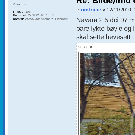
Re: Bilde/Info
Offroader
omtrane
» 12/11/2010, 
Innlegg:
100
Registrert:
27/10/2010, 17:02
Navara 2.5 dci 07 m
Bosted:
Vadsø/Varangerbotn- Finnmark
bare lykte bøyle og l
skal sette hevesett 
VEDLEGG