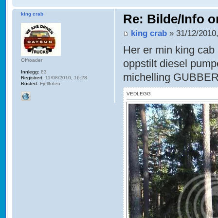
king crab
Re: Bilde/Info o
king crab
» 31/12/2010,
Her er min king ca
oppstilt diesel pump
Offroader
Innlegg:
83
michelling GUBBE
Registrert:
11/08/2010, 16:28
Bosted:
Fjellfoten
VEDLEGG