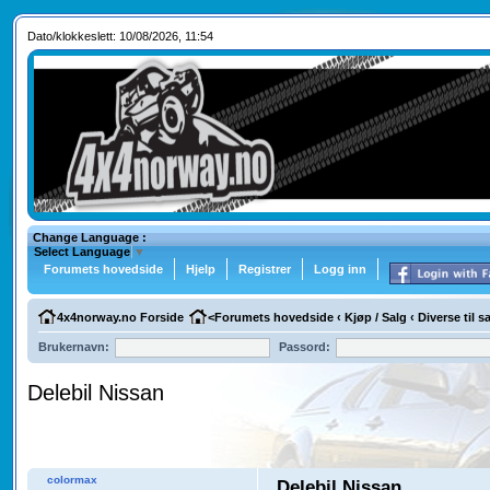
Dato/klokkeslett: 10/08/2026, 11:54
Change Language :
Select Language
▼
Forumets hovedside
Hjelp
Registrer
Logg inn
4x4norway.no Forside
<
Forumets hovedside
‹
Kjøp / Salg
‹
Diverse til 
Brukernavn:
Passord:
Delebil Nissan
colormax
Delebil Nissan