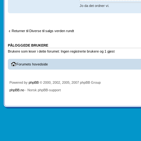
Jo da det ordner vi.
Returner til Diverse til salgs verden rundt
PÅLOGGEDE BRUKERE
Brukere som leser i dette forumet: Ingen registrerte brukere og 1 gjest
Forumets hovedside
Powered by
phpBB
© 2000, 2002, 2005, 2007 phpBB Group
phpBB.no
- Norsk phpBB-support