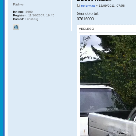
Pådriver
colormax
» 12/09/2011, 07:58
Innlegg:
8660
Grei dele bil.
Registrert:
11/10/2007, 19:45
97616000
Bosted:
Tønsberg
VEDLEGG