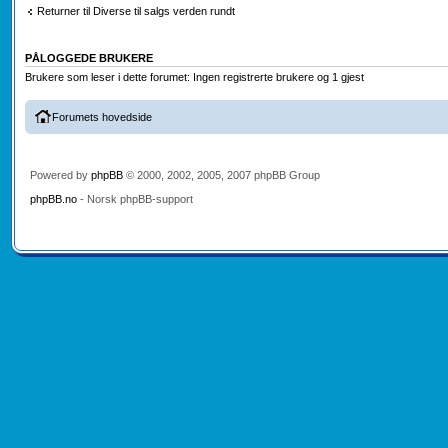
Returner til Diverse til salgs verden rundt
PÅLOGGEDE BRUKERE
Brukere som leser i dette forumet: Ingen registrerte brukere og 1 gjest
Forumets hovedside
Powered by
phpBB
© 2000, 2002, 2005, 2007 phpBB Group
phpBB.no
- Norsk phpBB-support