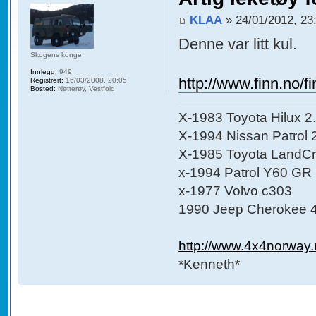
KLAA
» 24/01/2012, 23
Denne var litt kul.
Skogens konge
Innlegg:
949
http://www.finn.no/f
Registrert:
16/03/2008, 20:05
Bosted:
Nøtterøy, Vestfold
X-1983 Toyota Hilux 2.
X-1994 Nissan Patrol 
X-1985 Toyota LandCruis
x-1994 Patrol Y60 GR
x-1977 Volvo c303
1990 Jeep Cherokee 4
http://www.4x4norway
*Kenneth*