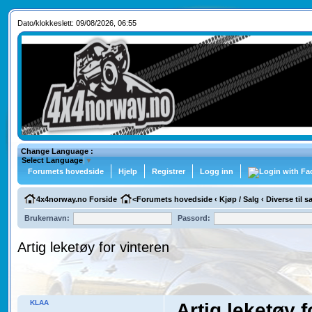
Dato/klokkeslett: 09/08/2026, 06:55
Change Language :
Select Language
▼
Forumets hovedside
Hjelp
Registrer
Logg inn
4x4norway.no Forside
<
Forumets hovedside
‹
Kjøp / Salg
‹
Diverse til 
Brukernavn:
Passord:
Artig leketøy for vinteren
KLAA
Artig leketøy f