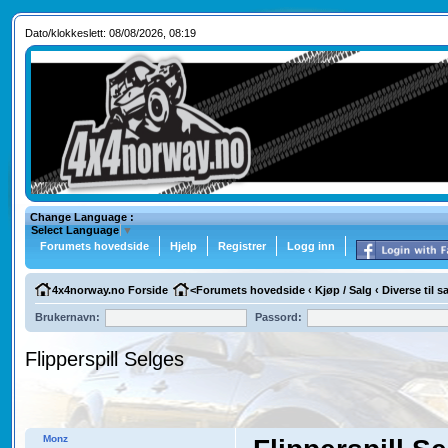
Dato/klokkeslett: 08/08/2026, 08:19
Change Language :
Select Language
▼
Forumets hovedside
Hjelp
Registrer
Logg inn
4x4norway.no Forside
<
Forumets hovedside
‹
Kjøp / Salg
‹
Diverse til 
Brukernavn:
Passord:
Flipperspill Selges
Monz