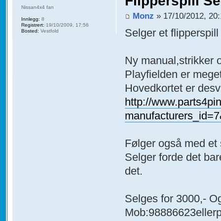
Flipperspill S
Nissan4x4 fan
Monz
» 17/10/2012, 20
Innlegg:
8
Registrert:
19/10/2009, 17:56
Selger et flipperspil
Bosted:
Vestfold
Ny manual,strikker o
Playfielden er meget
Hovedkortet er desv
http://www.parts4pi
manufacturers_id=
Følger også med et s
Selger forde det bar
det.
Selges for 3000,- Og
Mob:98886623eller