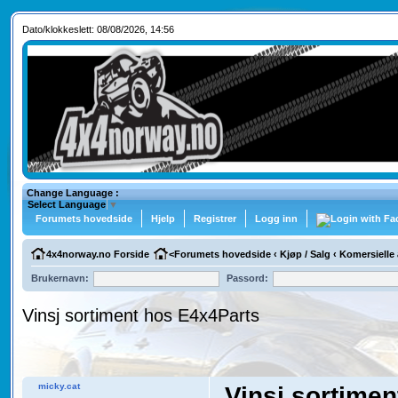
Dato/klokkeslett: 08/08/2026, 14:56
Change Language :
Select Language
▼
Forumets hovedside
Hjelp
Registrer
Logg inn
4x4norway.no Forside
<
Forumets hovedside
‹
Kjøp / Salg
‹
Komersielle 
Brukernavn:
Passord:
Vinsj sortiment hos E4x4Parts
micky.cat
Vinsj sortime