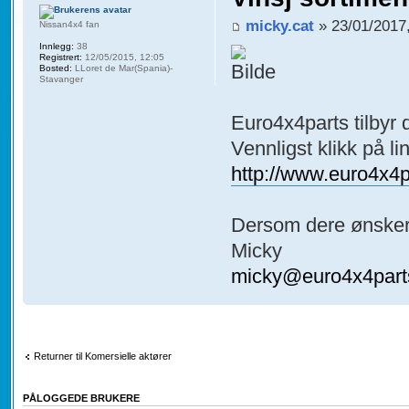
micky.cat
» 23/01/2017
Nissan4x4 fan
Innlegg:
38
Registrert:
12/05/2015, 12:05
Bosted:
LLoret de Mar(Spania)-
Stavanger
Euro4x4parts tilbyr d
Vennligst klikk på l
http://www.euro4x4
Dersom dere ønsker 
Micky
micky@euro4x4part
Returner til Komersielle aktører
PÅLOGGEDE BRUKERE