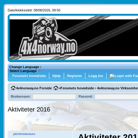
Dato/klokkeslett: 08/08/2026, 09:50
Change Language :
Select Language
▼
Forumets hovedside
Hjelp
Registrer
Logg inn
4x4norway.no Forside
<
Forumets hovedside
‹
4x4norway.no Virksomhe
Brukernavn:
Passord:
Aktiviteter 2016
ptrchristensen
Aktiviteter 20