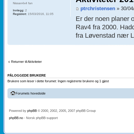
Nissan4x4 fan
ptrchristensen
» 30/04
Innlegg:
2
Registrert:
15/03/2016, 11:05
Er der noen planer om
Rav4 fra 2000. Hadde
fra Løvenstad nær Li
Returner til Aktiviteter
PÅLOGGEDE BRUKERE
Brukere som leser i dette forumet: Ingen registrerte brukere og 1 gjest
Forumets hovedside
Powered by
phpBB
© 2000, 2002, 2005, 2007 phpBB Group
phpBB.no
- Norsk phpBB-support