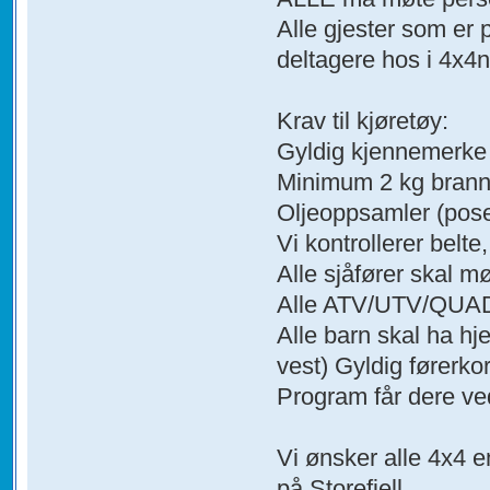
Alle gjester som er 
deltagere hos i 4x4
Krav til kjøretøy:
Gyldig kjennemerke (t
Minimum 2 kg brann
Oljeoppsamler (pose,
Vi kontrollerer belte,
Alle sjåfører skal m
Alle ATV/UTV/QUAD s
Alle barn skal ha hje
vest) Gyldig førerkor
Program får dere ve
Vi ønsker alle 4x4 
på Storefjell.