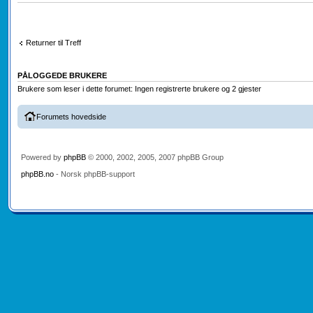
Returner til Treff
PÅLOGGEDE BRUKERE
Brukere som leser i dette forumet: Ingen registrerte brukere og 2 gjester
Forumets hovedside
Powered by
phpBB
© 2000, 2002, 2005, 2007 phpBB Group
phpBB.no
- Norsk phpBB-support