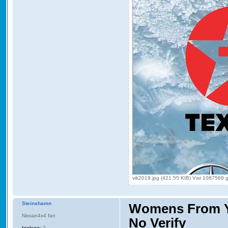
vik2019.jpg (421.55 KIB) Vist 1087569 
Steinshamn
Womens From Yo
Nissan4x4 fan
No Verify
Innlegg:
2