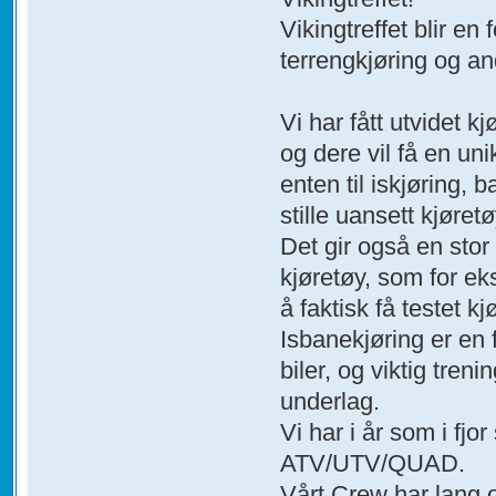
Vikingtreffet blir e
terrengkjøring og a
Vi har fått utvidet k
og dere vil få en un
enten til iskjøring, 
stille uansett kjøretø
Det gir også en stor
kjøretøy, som for ek
å faktisk få testet 
Isbanekjøring er en 
biler, og viktig tre
underlag.
Vi har i år som i fjo
ATV/UTV/QUAD.
Vårt Crew har lang 