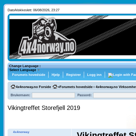
Dato/klokkeslett: 06/08/2026, 23:27
Change Language :
Select Language
▼
Forumets hovedside
Hjelp
Registrer
Logg inn
4x4norway.no Forside
<
Forumets hovedside
‹
4x4norway.no Virksomhe
Brukernavn:
Passord:
Vikingtreffet Storefjell 2019
4x4norway
Vikingtreffet S