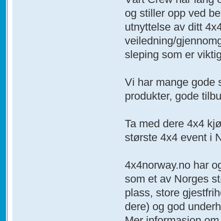
og stiller opp ved be
utnyttelse av ditt 4x
veiledning/gjennomga
sleping som er vikti
Vi har mange gode s
produkter, gode tilb
Ta med dere 4x4 kjø
største 4x4 event i 
4x4norway.no har ogs
som et av Norges stø
plass, store gjestfri
dere) og god underh
Mer informasjon om ho