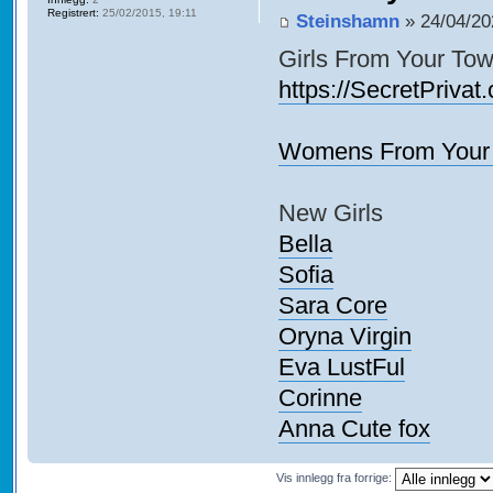
Registrert:
25/02/2015, 19:11
Steinshamn
» 24/04/20
Girls From Your Tow
https://SecretPrivat
Womens From Your 
New Girls
Bella
Sofia
Sara Core
Oryna Virgin
Eva LustFul
Corinne
Anna Cute fox
Vis innlegg fra forrige: