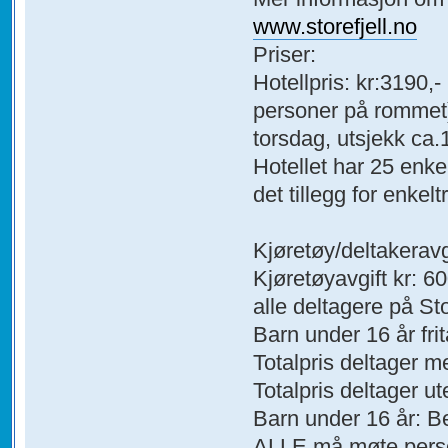
www.storefjell.no
Priser:
Hotellpris: kr:3190,-
personer på rommet),
torsdag, utsjekk ca
Hotellet har 25 enkel
det tillegg for enkel
Kjøretøy/deltakeravg
Kjøretøyavgift kr: 60
alle deltagere på St
Barn under 16 år frita
Totalpris deltager m
Totalpris deltager ut
Barn under 16 år: Bet
ALLE må møte personl