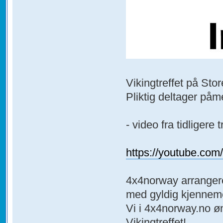
Vikingtreffet på Stor
Pliktig deltager påme
- video fra tidligere t
https://youtube.c
4x4norway arrangere
med gyldig kjennem
Vi i 4x4norway.no ø
Vikingtreffet!