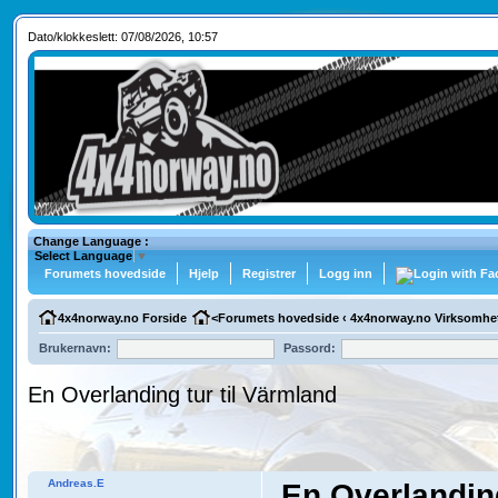
Dato/klokkeslett: 07/08/2026, 10:57
Change Language :
Select Language
▼
Forumets hovedside
Hjelp
Registrer
Logg inn
4x4norway.no Forside
<
Forumets hovedside
‹
4x4norway.no Virksomhe
Brukernavn:
Passord:
En Overlanding tur til Värmland
Andreas.E
En Overlanding