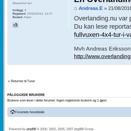
Nissan4x4 fan
Andreas.E
» 21/08/2016
Innlegg:
6
Registrert:
25/04/2014, 13:57
Overlanding.nu var p
Bosted:
Asker
Du kan lese reporta
fullvuxen-4x4-tur-i-
Mvh Andreas Eriksson
http://www.overlanding
Returner til Turer
PÅLOGGEDE BRUKERE
Brukere som leser i dette forumet: Ingen registrerte brukere og 1 gjest
Forumets hovedside
Powered by
phpBB
© 2000, 2002, 2005, 2007 phpBB Group