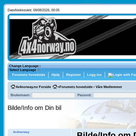
Dato/klokkeslett: 09/08/2026, 00:05
Change Language :
Select Language
▼
Forumets hovedside
Hjelp
Registrer
Logg inn
4x4norway.no Forside
<
Forumets hovedside
‹
Våre Medlemmer
Brukernavn:
Passord:
Bilde/Info om Din bil
4x4norway
Bilde/Info om D