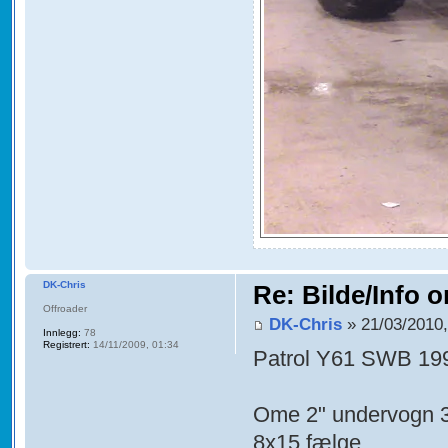
DK-Chris
Re: Bilde/Info o
Offroader
DK-Chris
» 21/03/2010,
Innlegg:
78
Registrert:
14/11/2009, 01:34
Patrol Y61 SWB 199
Ome 2" undervogn 3
8x15 fælge