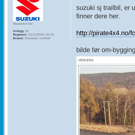
suzuki sj trailbil, er
finner dere her.
Nissan4x4 fan
http://pirate4x4.no
Innlegg:
62
Registrert:
22/11/2009, 00:10
Bosted:
Svarstad i vestfold
bilde før om-bygging
VEDLEGG