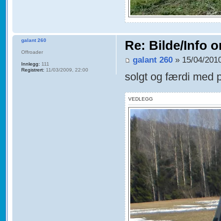
galant 260
Re: Bilde/Info o
Offroader
galant 260
» 15/04/2010
Innlegg:
111
Registrert:
11/03/2009, 22:00
solgt og færdi med p
VEDLEGG