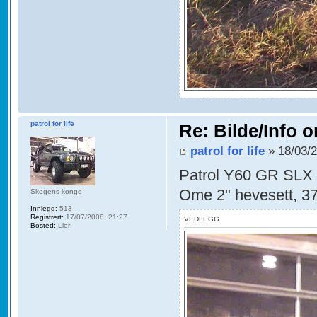
patrol for life
Re: Bilde/Info o
patrol for life
» 18/03/2
Patrol Y60 GR SLX 
Ome 2" hevesett, 37
Skogens konge
Innlegg:
513
Registrert:
17/07/2008, 21:27
VEDLEGG
Bosted:
Lier