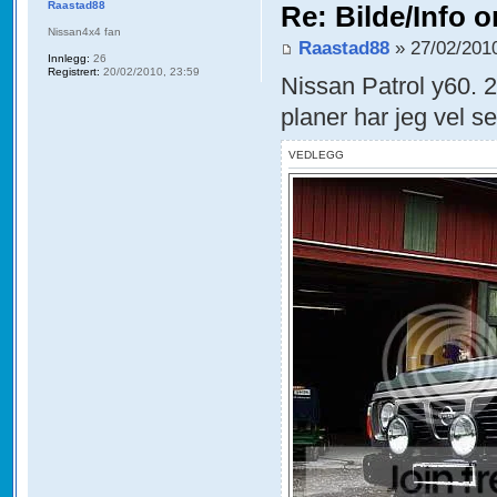
Raastad88
Re: Bilde/Info o
Nissan4x4 fan
Raastad88
» 27/02/2010
Innlegg:
26
Registrert:
20/02/2010, 23:59
Nissan Patrol y60. 
planer har jeg vel se
VEDLEGG