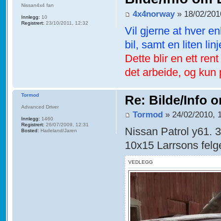
Nissan4x4 fan
4x4norway
» 18/02/201
Innlegg:
10
Registrert:
23/10/2011, 12:32
Vil gjerne at hver en
bil, samt en liten lin
Dette blir en ett ren
det arbeide, og kun p
Tormod
Re: Bilde/Info o
Advanced Driver
Tormod
» 24/02/2010, 
Innlegg:
1460
Registrert:
26/07/2009, 12:31
Nissan Patrol y61. 
Bosted:
Hadeland/Jaren
10x15 Larrsons felg
VEDLEGG