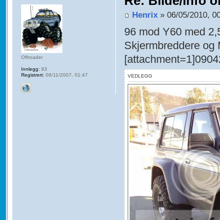
Re: Bilde/Info o
Henrix
» 06/05/2010, 0
96 mod Y60 med 2,5" 
Skjermbreddere og 
[attachment=1]0904
Offroader
Innlegg:
93
Registrert:
06/11/2007, 01:47
VEDLEGG