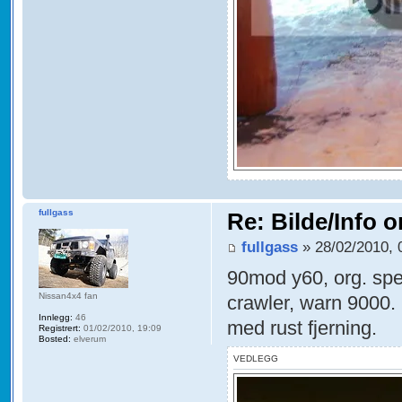
fullgass
Re: Bilde/Info o
fullgass
» 28/02/2010, 
90mod y60, org. sper
Nissan4x4 fan
crawler, warn 9000.
Innlegg:
46
med rust fjerning.
Registrert:
01/02/2010, 19:09
Bosted:
elverum
VEDLEGG