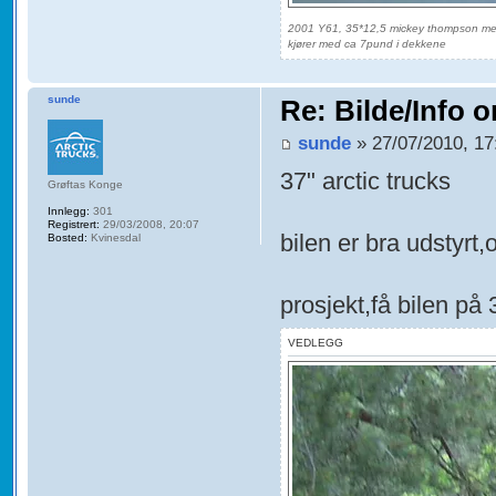
2001 Y61, 35*12,5 mickey thompson me
kjører med ca 7pund i dekkene
sunde
Re: Bilde/Info o
sunde
» 27/07/2010, 17
37" arctic trucks
Grøftas Konge
Innlegg:
301
Registrert:
29/03/2008, 20:07
bilen er bra udstyrt
Bosted:
Kvinesdal
prosjekt,få bilen på 
VEDLEGG