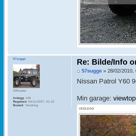
57sugge
Re: Bilde/Info o
57sugge
» 28/02/2010, 
Nissan Patrol Y60 
Offroader
Min garage:
viewto
Innlegg:
196
Registrert:
04/11/2007, 01:10
Bosted:
Tønsberg
VEDLEGG