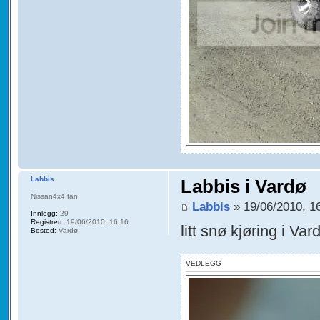
Labbis
Labbis i Vardø
Nissan4x4 fan
Labbis
» 19/06/2010, 1
Innlegg:
29
Registrert:
19/06/2010, 16:16
litt snø kjøring i Vard
Bosted:
Vardø
VEDLEGG