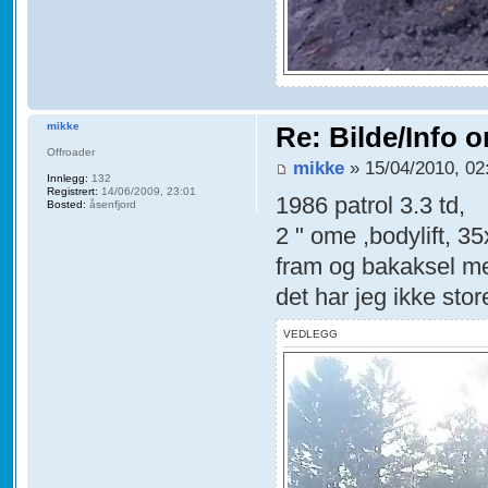
mikke
Re: Bilde/Info o
Offroader
mikke
» 15/04/2010, 02
Innlegg:
132
Registrert:
14/06/2009, 23:01
1986 patrol 3.3 td,
Bosted:
åsenfjord
2 " ome ,bodylift, 
fram og bakaksel me
det har jeg ikke sto
VEDLEGG