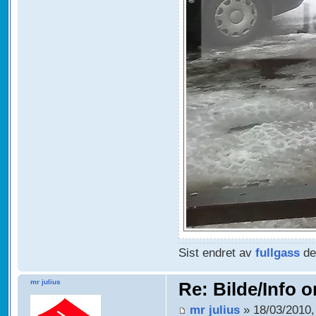
Sist endret av
fullgass
de
mr julius
Re: Bilde/Info o
mr julius
» 18/03/2010,