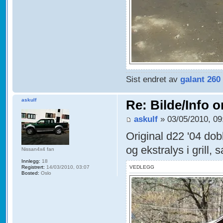
Sist endret av
galant 260
askulf
Re: Bilde/Info o
askulf
» 03/05/2010, 09
Original d22 '04 do
og ekstralys i grill,
Nissan4x4 fan
Innlegg:
18
Registrert:
14/03/2010, 03:07
VEDLEGG
Bosted:
Oslo