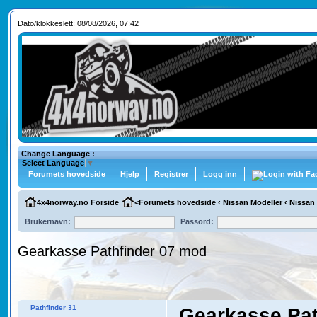
Dato/klokkeslett: 08/08/2026, 07:42
Change Language :
Select Language
▼
Forumets hovedside
Hjelp
Registrer
Logg inn
4x4norway.no Forside
<
Forumets hovedside
‹
Nissan Modeller
‹
Nissan 
Brukernavn:
Passord:
Gearkasse Pathfinder 07 mod
Pathfinder 31
Gearkasse Pat