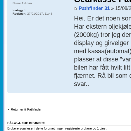
Nissan4x4 fan
Pathfinder 31
» 15/08/
Innlegg:
5
Registrert:
27/01/2017, 11:48
Hei. Er det noen som
Har ekstern oljekjøl
(2000kg) tror jeg de
display og girvelger 
med kassa(automat) 
plasser at disse "v
bilen har fått hvilt l
fjærnet. Rå bil som 
svar..
Returner til Pathfinder
PÅLOGGEDE BRUKERE
Brukere som leser i dette forumet: Ingen registrerte brukere og 1 gjest