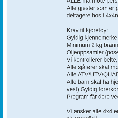
ALLE må møte personl
Alle gjester som er 
deltagere hos i 4x4
Krav til kjøretøy:
Gyldig kjennemerke (t
Minimum 2 kg brann
Oljeoppsamler (pose,
Vi kontrollerer belte,
Alle sjåfører skal m
Alle ATV/UTV/QUAD s
Alle barn skal ha hje
vest) Gyldig førerkor
Program får dere ve
Vi ønsker alle 4x4 