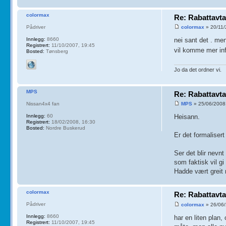
colormax
Re: Rabattavta
Pådriver
colormax
» 20/11/
Innlegg:
8660
nei sant det . me
Registrert:
11/10/2007, 19:45
vil komme mer in
Bosted:
Tønsberg
Jo da det ordner vi.
MPS
Re: Rabattavta
Nissan4x4 fan
MPS
» 25/06/2008
Innlegg:
60
Heisann.
Registrert:
18/02/2008, 16:30
Bosted:
Nordre Buskerud
Er det formaliser
Ser det blir nevn
som faktisk vil g
Hadde vært greit 
colormax
Re: Rabattavta
Pådriver
colormax
» 26/06/
Innlegg:
8660
har en liten plan,
Registrert:
11/10/2007, 19:45