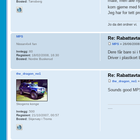
måte, men alle ny
Bosted:
Tønsberg
kom gjerne med f
Jeg har for tett p
Jo da det ordner vi.
MPS
Re: Rabattavta
Nissan4x4 fan
MPS
» 26/06/2008
Innlegg:
60
Dere får bare si i 
Registrert:
18/02/2008, 16:30
Driver i plastkort
Bosted:
Nordre Buskerud
the_dragon_no1
Re: Rabattavta
the_dragon_no1
»
Sounds good M
Skogens konge
.....
Innlegg:
500
Registrert:
21/10/2007, 00:57
Bosted:
Skjervøy i Troms