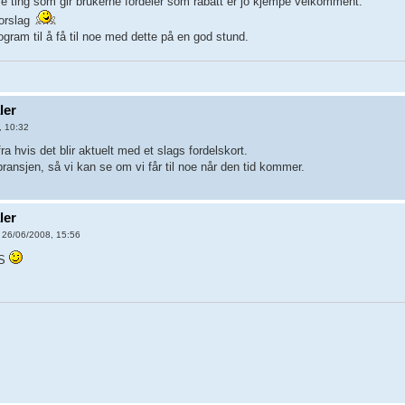
e ting som gir brukerne fordeler som rabatt er jo kjempe velkomment.
orslag
rogram til å få til noe med dette på en god stund.
ler
, 10:32
fra hvis det blir aktuelt med et slags fordelskort.
 bransjen, så vi kan se om vi får til noe når den tid kommer.
ler
 26/06/2008, 15:56
PS