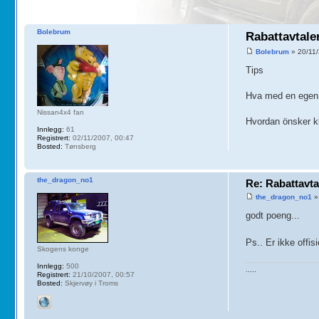
Bolebrum
Rabattavtale
Bolebrum
» 20/11/
Tips
Hva med en egen o
Nissan4x4 fan
Hvordan önsker kl
Innlegg:
61
Registrert:
02/11/2007, 00:47
Bosted:
Tønsberg
the_dragon_no1
Re: Rabattavta
the_dragon_no1
»
godt poeng...
Ps.. Er ikke offis
Skogens konge
Innlegg:
500
.....
Registrert:
21/10/2007, 00:57
Bosted:
Skjervøy i Troms