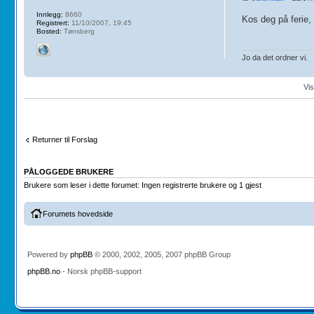
Innlegg:
8660
Kos deg på ferie, 
Registrert:
11/10/2007, 19:45
Bosted:
Tønsberg
Jo da det ordner vi.
Vis
Returner til Forslag
PÅLOGGEDE BRUKERE
Brukere som leser i dette forumet: Ingen registrerte brukere og 1 gjest
Forumets hovedside
Powered by
phpBB
© 2000, 2002, 2005, 2007 phpBB Group
phpBB.no
- Norsk phpBB-support