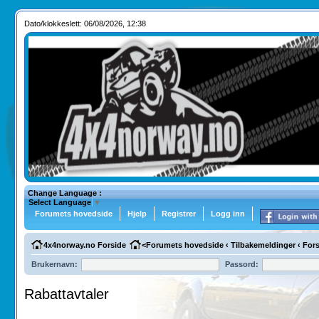
Dato/klokkeslett: 06/08/2026, 12:38
Change Language :
Select Language
▼
Forumets hovedside
Hjelp
Registrer
Logg inn
4x4norway.no Forside
<
Forumets hovedside
‹
Tilbakemeldinger
‹
Fors
Brukernavn:
Passord:
Rabattavtaler