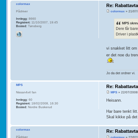
colormax
Re: Rabattavta
Pådriver
colormax
» 21/07/
Innlegg:
8660
Registrert:
11/10/2007, 19:45
MPS skre
Bosted:
Tønsberg
Dere får bare 
Driver i plast
vi snakket litt om
er det noe du tr
Jo da det ordner vi.
MPS
Re: Rabattavta
Nissan4x4 fan
MPS
» 22/07/2008
Innlegg:
60
Heisann.
Registrert:
18/02/2008, 16:30
Bosted:
Nordre Buskerud
Har bare tenkt litt
Skal kikke på det 
colormax
Re: Rabattavta
Pådriver
colormax
» 22/07/