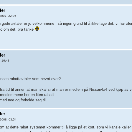
ler
2007, 22:26
n gode avtaler er jo velkommene , så ingen grund til å ikke lage det. vi har a
fo om det. bra tanke
ler
, 16:48
t noen rabattavtaler som nevnt over?
t fra tid til annen at man skal si at man er medlem på Nissan4x4 ved kjøp av 
i medlemmene her en liten rabatt.
med noe og forholde seg til.
ler
2008, 03:54
 om at dette rabat systemet kommer til å ligge på et kort, som vi kansje kaller