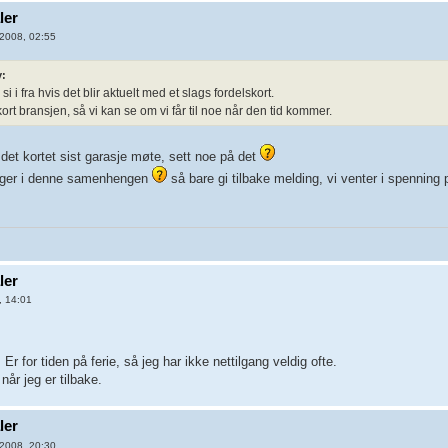
ler
2008, 02:55
v:
si i fra hvis det blir aktuelt med et slags fordelskort.
kort bransjen, så vi kan se om vi får til noe når den tid kommer.
 det kortet sist garasje møte, sett noe på det
enger i denne samenhengen
så bare gi tilbake melding, vi venter i spenning 
ler
, 14:01
. Er for tiden på ferie, så jeg har ikke nettilgang veldig ofte.
når jeg er tilbake.
ler
2008, 20:30