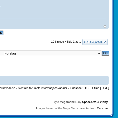
Skriv et svar
10 innlegg • Side
1
av
1
orumledelse
•
Slett alle forumets informasjonskapsler
• Tidssone UTC + 1 time [ DST ]
Style
MegamanBB
by
SpaceArts
&
Vinny
Images based of the Mega Men character from
Capcom