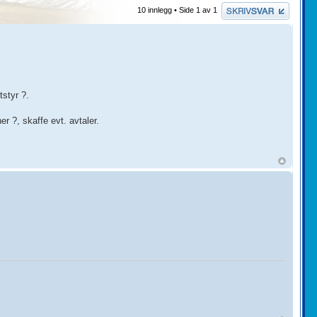
Skriv et svar
10 innlegg • Side
1
av
1
tstyr ?.
r ?, skaffe evt. avtaler.