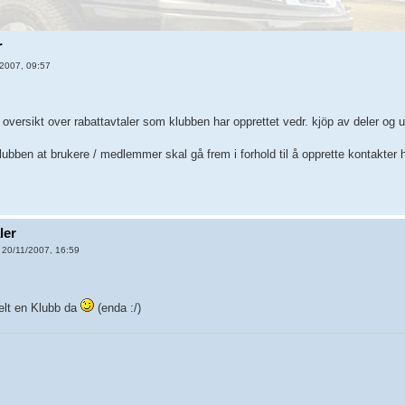
r
2007, 09:57
versikt over rabattavtaler som klubben har opprettet vedr. kjöp av deler og u
ubben at brukere / medlemmer skal gå frem i forhold til å opprette kontakter he
ler
 20/11/2007, 16:59
ielt en Klubb da
(enda :/)