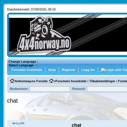
Dato/klokkeslett: 07/08/2026, 08:19
Change Language :
Select Language
▼
Forumets hovedside
Hjelp
Registrer
Logg inn
4x4norway.no Forside
<
Forumets hovedside
‹
Tilbakemeldinger
‹
Forsl
Brukernavn:
Passord:
chat
tørst,y60
chat