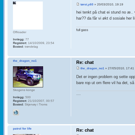
tørst,y60
» 20/03/2010, 19:19
hei tenkt på chat ei stund no æ..
har?? da får vi økt d sosiale her l
full gass
Offroader
Innlegg:
77
Registrert:
14/10/2009, 23:54
Bosted:
trøndelag
the_dragon_no1
Re: chat
the_dragon_no1
» 27/05/2010, 17:41
Det er ingen problem og sette op
bare rop ut om flere vil ha det, så
Skogens konge
.....
Innlegg:
500
Registrert:
21/10/2007, 00:57
Bosted:
Skjervøy i Troms
patrol for life
Re: chat