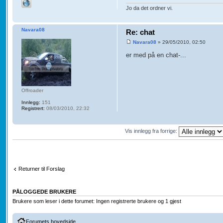
Jo da det ordner vi.
Navara08
Re: chat
Navara08
» 29/05/2010, 02:50
er med på en chat-...
Offroader
Innlegg:
151
Registrert:
08/03/2010, 22:32
Vis innlegg fra forrige:
Returner til Forslag
PÅLOGGEDE BRUKERE
Brukere som leser i dette forumet: Ingen registrerte brukere og 1 gjest
Forumets hovedside