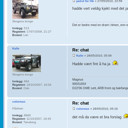
patrol for life
» 27/05/2010, 22:59
hadde vert veldig kjekt med det j
Skogens konge
Det er bedre med en dram i timen, enn e
Innlegg:
513
Registrert:
17/07/2008, 21:27
Bosted:
Lier
Kalle
Re: chat
Kalle
» 28/05/2010, 05:06
Hadde vært fint å ha ja
Skogens konge
Magnus
Innlegg:
684
90031654
Registrert:
16/10/2007, 16:04
D22'06 OME sett, ARB front og bakfanger,
Bosted:
Oslo
colormax
Re: chat
Pådriver
colormax
» 28/05/2010, 05:19
Innlegg:
8660
det må da være et bra forslag
Registrert:
11/10/2007, 19:45
Bosted:
Tønsberg