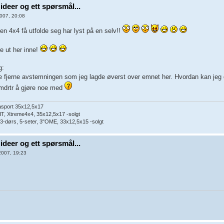
ideer og ett spørsmål...
007, 20:08
en 4x4 få utfolde seg har lyst på en selv!!
e ut her inne!
g:
le fjerne avstemningen som jeg lagde øverst over emnet her. Hvordan kan jeg g
/mdrtr å gjøre noe med
lasport 35x12,5x17
IT, Xtreme4x4, 35x12,5x17 -solgt
3-dørs, 5-seter, 3"OME, 33x12,5x15 -solgt
ideer og ett spørsmål...
2007, 19:23