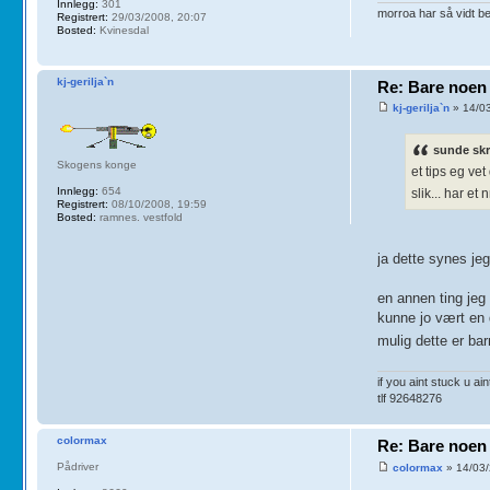
Innlegg:
301
morroa har så vidt be
Registrert:
29/03/2008, 20:07
Bosted:
Kvinesdal
kj-gerilja`n
Re: Bare noen 
kj-gerilja`n
» 14/03
sunde skr
Skogens konge
et tips eg ve
Innlegg:
654
slik... har e
Registrert:
08/10/2008, 19:59
Bosted:
ramnes. vestfold
ja dette synes je
en annen ting jeg 
kunne jo vært en 
mulig dette er ba
if you aint stuck u ai
tlf 92648276
colormax
Re: Bare noen 
Pådriver
colormax
» 14/03/