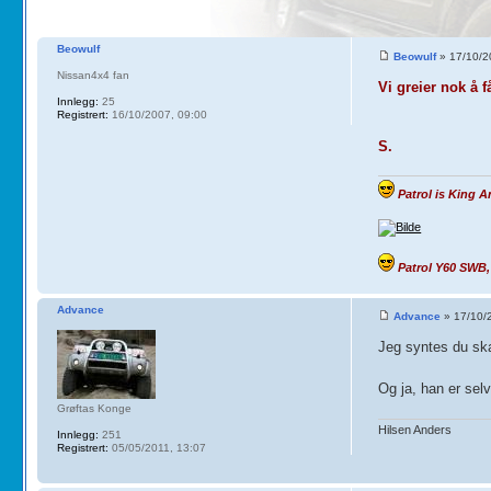
Beowulf
Beowulf
» 17/10/2
Nissan4x4 fan
Vi greier nok å 
Innlegg:
25
Registrert:
16/10/2007, 09:00
S.
Patrol is King 
Patrol Y60 SWB,
Advance
Advance
» 17/10/
Jeg syntes du ska
Og ja, han er se
Grøftas Konge
Hilsen Anders
Innlegg:
251
Registrert:
05/05/2011, 13:07