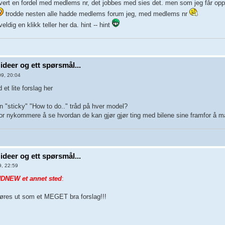
t vert en fordel med medlems nr, det jobbes med sies det. men som jeg får oppl
trodde nesten alle hadde medlems forum jeg, med medlems nr
eldig en klikk teller her da. hint -- hint
ideer og ett spørsmål...
9, 20:04
t lite forslag her
 "sticky" "How to do.." tråd på hver model?
for nykommere å se hvordan de kan gjør gjør ting med bilene sine framfor å måt
ideer og ett spørsmål...
9, 22:59
DNEW et annet sted
:
høres ut som et MEGET bra forslag!!!