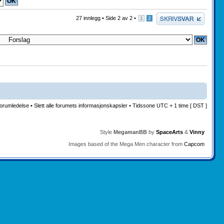
Skriv et svar
27 innlegg •
Side
2
av
2
•
1
2
orumledelse
•
Slett alle forumets informasjonskapsler
• Tidssone UTC + 1 time [ DST ]
Style
MegamanBB
by
SpaceArts
&
Vinny
Images based of the Mega Men character from
Capcom