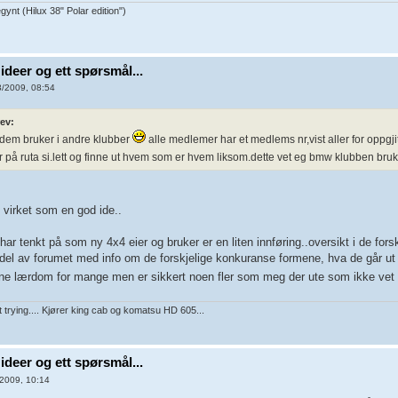
gynt (Hilux 38" Polar edition")
ideer og ett spørsmål...
/2009, 08:54
ev:
t dem bruker i andre klubber
alle medlemer har et medlems nr,vist aller for oppgji
t nr på ruta si.lett og finne ut hvem som er hvem liksom.dette vet eg bmw klubben bru
g virket som en god ide..
har tenkt på som ny 4x4 eier og bruker er en liten innføring..oversikt i de fo
del av forumet med info om de forskjelige konkuranse formene, hva de går ut p
rne lærdom for mange men er sikkert noen fler som meg der ute som ikke vet
nt trying.... Kjører king cab og komatsu HD 605...
ideer og ett spørsmål...
2009, 10:14