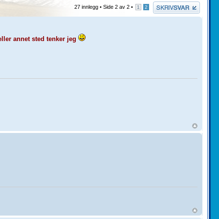
Skriv et svar
27 innlegg •
Side
2
av
2
•
1
2
eller annet sted tenker jeg