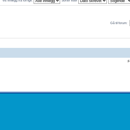
Vis innlegg fra forrige:
Sorter etter
Gå til forum:
F