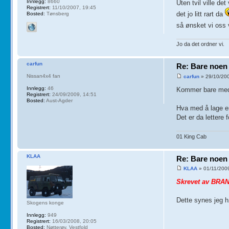
Innlegg:
8660
Uten tvil ville de
Registrert:
11/10/2007, 19:45
det jo litt rart da
Bosted:
Tønsberg
så ønsket vi oss v
Jo da det ordner vi.
carfun
Re: Bare noen 
Nissan4x4 fan
carfun
» 29/10/200
Innlegg:
46
Kommer bare med e
Registrert:
24/09/2009, 14:51
Bosted:
Aust-Agder
Hva med å lage en
Det er da lettere 
01 King Cab
KLAA
Re: Bare noen 
KLAA
» 01/11/200
Skrevet av BRAN
Dette synes jeg 
Skogens konge
Innlegg:
949
Registrert:
16/03/2008, 20:05
Bosted:
Nøtterøy, Vestfold