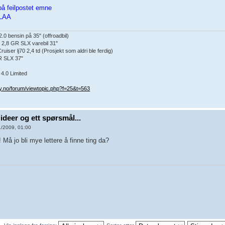
 på feilpostet emne
KLAA
.0 bensin på 35" (offroadbil)
 2,8 GR SLX varebil 31"
iser lj70 2,4 td (Prosjekt som aldri ble ferdig)
R SLX 37"
4.0 Limited
y.no/forum/viewtopic.php?f=25&t=563
ideer og ett spørsmål...
1/2009, 01:00
 Må jo bli mye lettere å finne ting da?