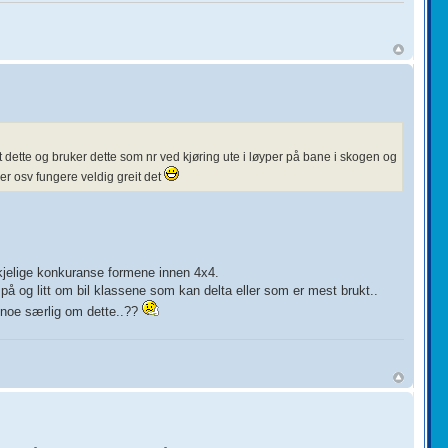
t dette og bruker dette som nr ved kjøring ute i løyper på bane i skogen og
ker osv fungere veldig greit det
rskjelige konkuranse formene innen 4x4.
å og litt om bil klassene som kan delta eller som er mest brukt..
 noe særlig om dette..??