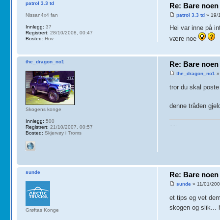
patrol 3.3 td
Re: Bare noen 
Nissan4x4 fan
patrol 3.3 td
» 19/
Innlegg:
37
Hei var inne på i
Registrert:
28/10/2008, 00:47
være noe
Bosted:
Hov
the_dragon_no1
Re: Bare noen 
the_dragon_no1
»
tror du skal post
denne tråden gje
Skogens konge
Innlegg:
500
.....
Registrert:
21/10/2007, 00:57
Bosted:
Skjervøy i Troms
sunde
Re: Bare noen 
sunde
» 11/01/200
et tips eg vet de
skogen og slik...
Grøftas Konge