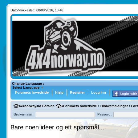
Dato/klokkeslett: 08/08/2026, 18:46
Change Language :
Select Language
▼
Forumets hovedside
Hjelp
Registrer
Logg inn
4x4norway.no Forside
<
Forumets hovedside
‹
Tilbakemeldinger
‹
Fors
Brukernavn:
Passord:
Bare noen ideer og ett spørsmål...