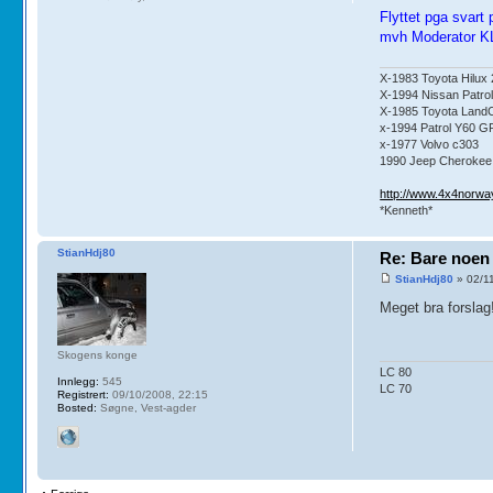
Flyttet pga svart
mvh Moderator 
X-1983 Toyota Hilux 2
X-1994 Nissan Patrol
X-1985 Toyota LandCru
x-1994 Patrol Y60 G
x-1977 Volvo c303
1990 Jeep Cherokee 
http://www.4x4norwa
*Kenneth*
StianHdj80
Re: Bare noen 
StianHdj80
» 02/1
Meget bra forslag!
Skogens konge
LC 80
Innlegg:
545
LC 70
Registrert:
09/10/2008, 22:15
Bosted:
Søgne, Vest-agder