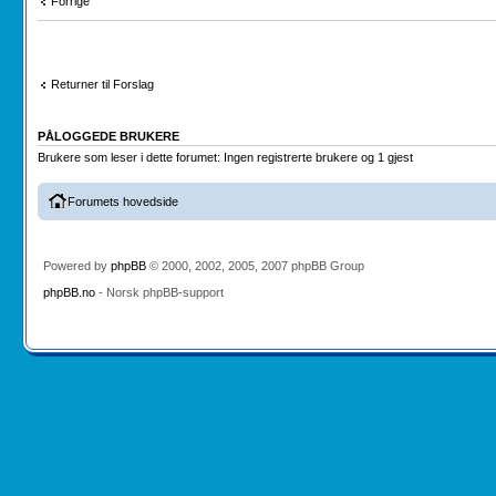
Forrige
Returner til Forslag
PÅLOGGEDE BRUKERE
Brukere som leser i dette forumet: Ingen registrerte brukere og 1 gjest
Forumets hovedside
Powered by
phpBB
© 2000, 2002, 2005, 2007 phpBB Group
phpBB.no
- Norsk phpBB-support