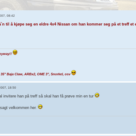
007, 08:42
få`n til å kjøpe seg en eldre 4x4 Nissan om han kommer seg på et treff et 
Anyway!!
 35" Baja Claw, ARBx2, OME 3", Snorkel, osv
2007, 18:50
l invitere han på treff så skal han få prøve min en tur
lvsagt velkommen her.