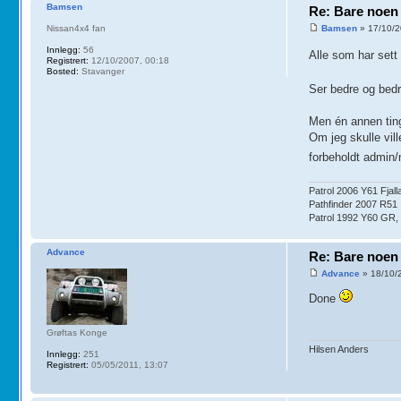
Bamsen
Re: Bare noen 
Nissan4x4 fan
Bamsen
» 17/10/2
Innlegg:
56
Alle som har sett 
Registrert:
12/10/2007, 00:18
Bosted:
Stavanger
Ser bedre og bedr
Men én annen tin
Om jeg skulle vil
forbeholdt admin
Patrol 2006 Y61 Fjal
Pathfinder 2007 R51 
Patrol 1992 Y60 GR, 
Advance
Re: Bare noen 
Advance
» 18/10/
Done
Grøftas Konge
Hilsen Anders
Innlegg:
251
Registrert:
05/05/2011, 13:07