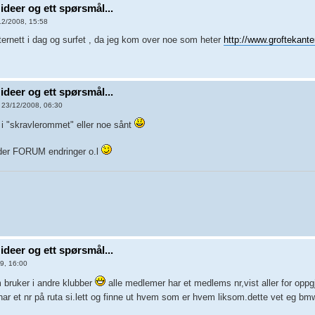
ideer og ett spørsmål...
12/2008, 15:58
nternett i dag og surfet , da jeg kom over noe som heter
http://www.groftekant
ideer og ett spørsmål...
 23/12/2008, 06:30
e i "skravlerommet" eller noe sånt
lder FORUM endringer o.l
ideer og ett spørsmål...
9, 16:00
m bruker i andre klubber
alle medlemer har et medlems nr,vist aller for oppgj
 har et nr på ruta si.lett og finne ut hvem som er hvem liksom.dette vet eg bm