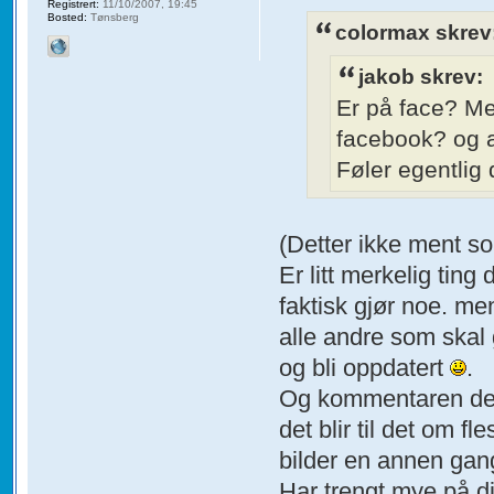
Registrert:
11/10/2007, 19:45
Bosted:
Tønsberg
colormax skrev
jakob skrev:
Er på face? M
facebook? og at 
Føler egentlig d
(Detter ikke ment som
Er litt merkelig ting
faktisk gjør noe. me
alle andre som skal 
og bli oppdatert
.
Og kommentaren deres 
det blir til det om f
bilder en annen gan
Har trengt mye på di