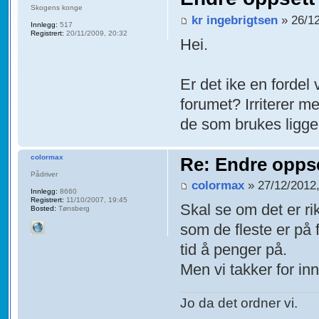
Skogens konge
kr ingebrigtsen
» 26/12
Innlegg:
517
Registrert:
20/11/2009, 20:32
Hei.
Er det ike en fordel 
forumet? Irriterer m
de som brukes ligger
colormax
Re: Endre oppse
Pådriver
colormax
» 27/12/2012,
Innlegg:
8660
Registrert:
11/10/2007, 19:45
Skal se om det er rik
Bosted:
Tønsberg
som de fleste er på f
tid å penger på.
Men vi takker for inn
Jo da det ordner vi.