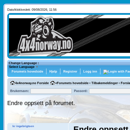
Dato/klokkeslett: 09/08/2026, 11:56
Change Language :
Select Language
▼
Forumets hovedside
Hjelp
Registrer
Logg inn
4x4norway.no Forside
<
Forumets hovedside
‹
Tilbakemeldinger
‹
Forsl
Brukernavn:
Passord:
Endre oppsett på forumet.
kr ingebrigtsen
Endre oppsett