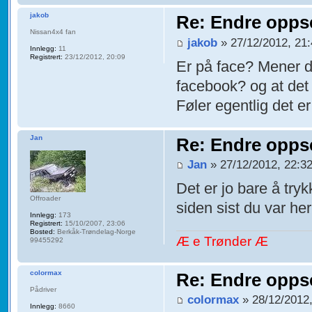
jakob
Re: Endre oppse
Nissan4x4 fan
jakob
» 27/12/2012, 21
Innlegg:
11
Registrert:
23/12/2012, 20:09
Er på face? Mener d
facebook? og at det e
Føler egentlig det er 
Jan
Re: Endre oppse
Jan
» 27/12/2012, 22:3
Det er jo bare å try
Offroader
siden sist du var her
Innlegg:
173
Registrert:
15/10/2007, 23:06
Bosted:
Berkåk-Trøndelag-Norge
Æ e Trønder Æ
99455292
colormax
Re: Endre oppse
Pådriver
colormax
» 28/12/2012,
Innlegg:
8660