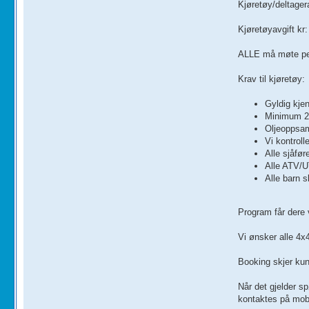
Kjøretøy/deltagera
Kjøretøyavgift kr:
ALLE må møte pers
Krav til kjøretøy:
Gyldig kjen
Minimum 2 
Oljeoppsam
Vi kontroll
Alle sjåfø
Alle ATV/U
Alle barn s
Program får dere 
Vi ønsker alle 4x4
Booking skjer kun 
Når det gjelder s
kontaktes på mo