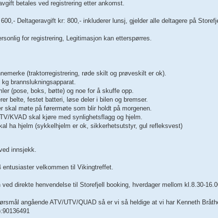
vgift betales ved registrering etter ankomst.
 600,- Deltageravgift kr: 800,- inkluderer lunsj, gjelder alle deltagere på Storefj
onlig for registrering, Legitimasjon kan etterspørres.
nemerke (traktorregistrering, røde skilt og prøveskilt er ok).
kg brannslukningsapparat.
ler (pose, boks, bøtte) og noe for å skuffe opp.
erer belte, festet batteri, løse deler i bilen og bremser.
rer skal møte på førermøte som blir holdt på morgenen.
TV/KVAD skal kjøre med synlighetsflagg og hjelm.
kal ha hjelm (sykkelhjelm er ok, sikkerhetsutstyr, gul refleksvest)
ved innsjekk.
 entusiaster velkommen til Vikingtreffet.
ved direkte henvendelse til Storefjell booking, hverdager mellom kl.8.30-16.00.
pørsmål angående ATV/UTV/QUAD så er vi så heldige at vi har Kenneth Bråthen
b:90136491