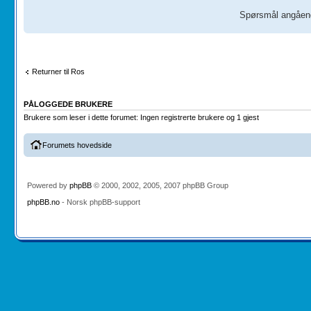
Spørsmål angåend
Returner til Ros
PÅLOGGEDE BRUKERE
Brukere som leser i dette forumet: Ingen registrerte brukere og 1 gjest
Forumets hovedside
Powered by
phpBB
© 2000, 2002, 2005, 2007 phpBB Group
phpBB.no
- Norsk phpBB-support