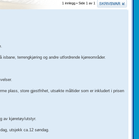
Skriv et svar
1 innlegg • Side
1
av
1
e.
på isbane, terrengkjøring og andre utfordrende kjøreområder.
velser.
rme plass, store gjestfrihet, utsøkte måltider som er inkludert i prisen
 av kjøretøy/utstyr.
orsdag, utsjekk ca.12 søndag.