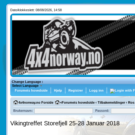
Dato/klokkeslett: 08/08/2026, 14:58
Change Language :
Select Language
▼
Forumets hovedside
Hjelp
Registrer
Logg inn
4x4norway.no Forside
<
Forumets hovedside
‹
Tilbakemeldinger
‹
Ros
Brukernavn:
Passord:
Vikingtreffet Storefjell 25-28 Januar 2018