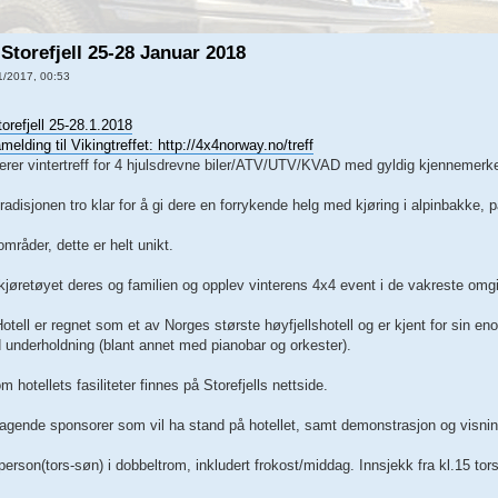
 Storefjell 25-28 Januar 2018
1/2017, 00:53
torefjell 25-28.1.2018
åmelding til Vikingtreffet:
http://4x4norway.no/treff
rer vintertreff for 4 hjulsdrevne biler/ATV/UTV/KVAD med gyldig kjennemerk
radisjonen tro klar for å gi dere en forrykende helg med kjøring i alpinbakke, 
områder, dette er helt unikt.
jøretøyet deres og familien og opplev vinterens 4x4 event i de vakreste omgi
Hotell er regnet som et av Norges største høyfjellshotell og er kjent for sin eno
d underholdning (blant annet med pianobar og orkester).
 hotellets fasiliteter finnes på Storefjells nettside.
agende sponsorer som vil ha stand på hotellet, samt demonstrasjon og visning
 person(tors-søn) i dobbeltrom, inkludert frokost/middag. Innsjekk fra kl.15 t