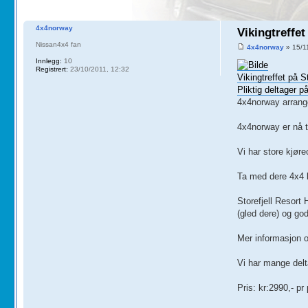
4x4norway
Vikingtreffet
Nissan4x4 fan
4x4norway
» 15/1
Innlegg:
10
Registrert:
23/10/2011, 12:32
Vikingtreffet på S
Pliktig deltager p
4x4norway arrange
4x4norway er nå t
Vi har store kjøre
Ta med dere 4x4 k
Storefjell Resort 
(gled dere) og go
Mer informasjon om
Vi har mange delt
Pris: kr:2990,- pr