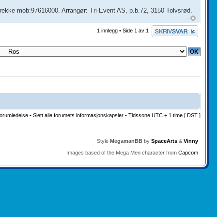
ekke mob:97616000. Arrangør: Tri-Event AS, p.b.72, 3150 Tolvsrød.
Skriv et svar
1 innlegg • Side
1
av
1
orumledelse
•
Slett alle forumets informasjonskapsler
• Tidssone UTC + 1 time [ DST ]
Style
MegamanBB
by
SpaceArts
&
Vinny
Images based of the Mega Men character from
Capcom