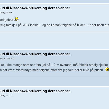
lbud til Nissan4x4 brukere og deres venner.
008, 00:03
Godt jobba
lig forskjell på MT Classic II og de Larson-felgene på bildet. -Er det noen stø
lbud til Nissan4x4 brukere og deres venner.
2008, 00:43
 like, ikke mange som ser forskjel på 1-2 m avstand, må faktisk stadig sjekke 
en har vært misfornøyd med felgene etter det jeg vet. heller ikke på prisen
lbud til Nissan4x4 brukere og deres venner.
008, 01:15