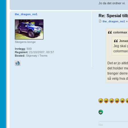
Jo da det ordner vi.
the_dragon_no1
Re: Spesial ti
the_dragon_no1
»
colormax 
Jonas
Skogens konge
Jeg skal 
Innlegg:
500
colormax
Registrert:
21/10/2007, 00:57
Bosted:
Skjervøy i Troms
Det er jo alt
det holder m
trenger derre
så velg hva de
.....