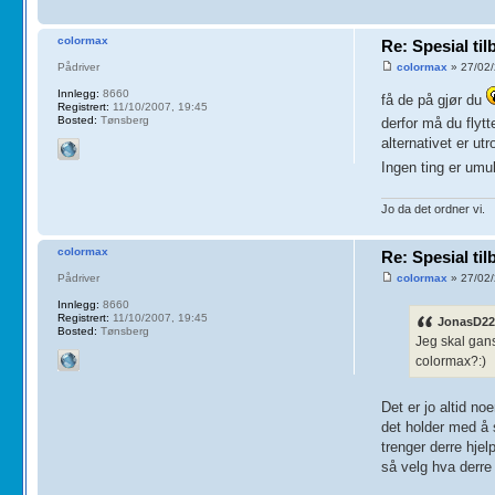
colormax
Re: Spesial ti
Pådriver
colormax
» 27/02/
Innlegg:
8660
få de på gjør du
Registrert:
11/10/2007, 19:45
Bosted:
Tønsberg
derfor må du flyt
alternativet er ut
Ingen ting er umu
Jo da det ordner vi.
colormax
Re: Spesial ti
Pådriver
colormax
» 27/02/
Innlegg:
8660
Registrert:
11/10/2007, 19:45
JonasD22
Bosted:
Tønsberg
Jeg skal gans
colormax?:)
Det er jo altid no
det holder med å 
trenger derre hjel
så velg hva derre 