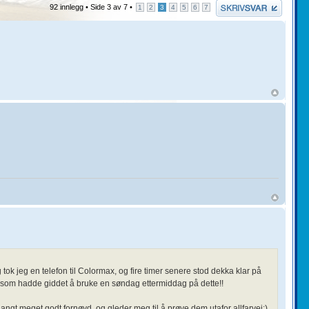
Skriv et svar
92 innlegg •
Side
3
av
7
•
1
2
3
4
5
6
7
ok jeg en telefon til Colormax, og fire timer senere stod dekka klar på
 som hadde giddet å bruke en søndag ettermiddag på dette!!
 langt meget godt fornøyd, og gleder meg til å prøve dem utafor allfarvei:)