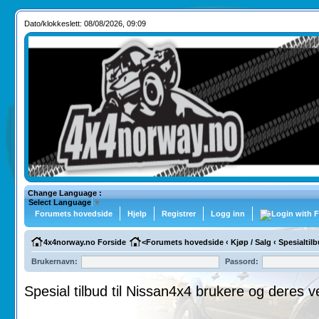
Dato/klokkeslett: 08/08/2026, 09:09
Change Language :
Select Language
▼
Forumets hovedside
Hjelp
Registrer
Logg inn
4x4norway.no Forside
<
Forumets hovedside
‹
Kjøp / Salg
‹
Spesialtilb
Brukernavn:
Passord:
Spesial tilbud til Nissan4x4 brukere og deres v