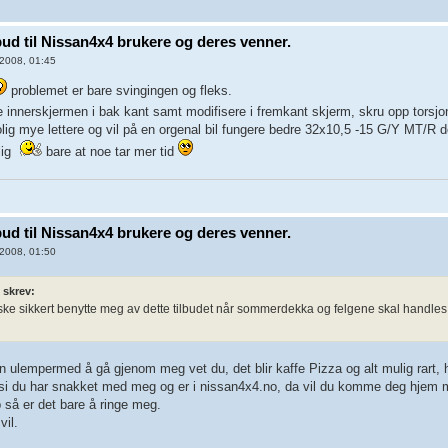
lbud til Nissan4x4 brukere og deres venner.
2008, 01:45
problemet er bare svingingen og fleks.
te innerskjermen i bak kant samt modifisere i fremkant skjerm, skru opp torsj
rolig mye lettere og vil på en orgenal bil fungere bedre 32x10,5 -15 G/Y MT/R d
lig
bare at noe tar mer tid
lbud til Nissan4x4 brukere og deres venner.
2008, 01:50
 skrev:
ke sikkert benytte meg av dette tilbudet når sommerdekka og felgene skal handles 
en ulempermed å gå gjenom meg vet du, det blir kaffe Pizza og alt mulig rart, ha
si du har snakket med meg og er i nissan4x4.no, da vil du komme deg hjem m
p så er det bare å ringe meg.
vil.