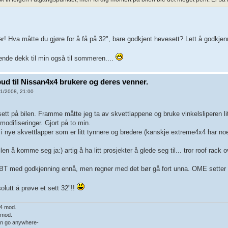
n er! Hva måtte du gjøre for å få på 32", bare godkjent hevesett? Lett å godkj
nende dekk til min også til sommeren....
lbud til Nissan4x4 brukere og deres venner.
1/2008, 21:00
tt på bilen. Framme måtte jeg ta av skvettlappene og bruke vinkelsliperen lit
modifiseringer. Gjort på to min.
k i nye skvettlapper som er litt tynnere og bredere (kanskje extreme4x4 har noe
len å komme seg ja:) artig å ha litt prosjekter å glede seg til... tror roof rack o
BT med godkjenning ennå, men regner med det bør gå fort unna. OME setter e
olutt å prøve et sett 32"!!
4 mod.
 mod.
can go anywhere-