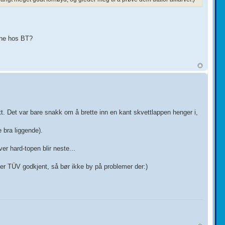
enne hos BT?
t. Det var bare snakk om å brette inn en kant skvettlappen henger i,
 bra liggende).
ver hard-topen blir neste...
r TÜV godkjent, så bør ikke by på problemer der:)