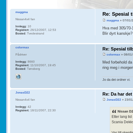
maggma
Re: Spesial 
Nissan4x4 fan
maggma
» 07/01/
Innlegg:
10
Hva med 305/70
Registrert:
26/12/2007, 12:53
Blir dyrt kanskje?
Bosted:
Tvedestrand
colormax
Re: Spesial ti
Pådriver
colormax
» 08/01/
Innlegg:
8660
Med forbehold da 
Registrert:
11/10/2007, 19:45
ring meg i morgen
Bosted:
Tønsberg
Jo da det ordner vi.
JonasD22
Re: Da har det
Nissan4x4 fan
JonasD22
» 23/01
Innlegg:
42
Registrert:
18/11/2007, 22:30
Nissan D2
Etter lang ti
Scania Dekks
Var litt skep