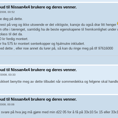
lbud til Nissan4x4 brukere og deres venner.
2008, 00:52
e deg på dette.
est på veg og ikke utseende er det viktigste, kansje du også drar litt henger
en ofte i tærenget, samtidig ha de beste egenskapene til fremkomlighet under 
lass til det da.
 kr ferdig montert.
er fra 575 kr montert senterkopper og hjulmutre inkludert.
med dette , eller noe annet du lurer på, så kan du ringe meg på tlf 97616000
lbud til Nissan4x4 brukere og deres venner.
/2008, 03:33
ikkert benytte meg av dette tilbudet når sommerdekka og felgene skal handle
lbud til Nissan4x4 brukere og deres venner.
2008, 00:06
 svare på hva jeg må gjøre med min d22 05 for å få på 33x10.5x 15 eller 33