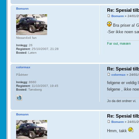
Bomann
Re: Spesial ti
Bomann
» 24/01/2
Bra priser a! 
-Ser ikke noen sær
Nissan4x4 fan
Far out, mææn
Innlegg:
26
Registrert:
25/10/2007, 21:28
Bosted:
Løten
colormax
Re: Spesial ti
Pådriver
colormax
» 24/01/
Innlegg:
8660
felgene er veldig
Registrert:
11/10/2007, 19:45
felgene , ikke no
Bosted:
Tønsberg
Jo da det ordner vi.
Bomann
Re: Spesial ti
Bomann
» 24/01/2
Hmm, takk