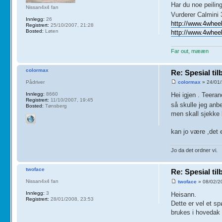
Har du noe peilin
Nissan4x4 fan
Vurderer Calmini 3
Innlegg:
26
http://www.4wheel
Registrert:
25/10/2007, 21:28
Bosted:
Løten
http://www.4wheel
Far out, mææn
colormax
Re: Spesial ti
Pådriver
colormax
» 24/01/
Innlegg:
8660
Hei igjen . Teeran
Registrert:
11/10/2007, 19:45
så skulle jeg anb
Bosted:
Tønsberg
men skall sjekke l
kan jo være ,det 
Jo da det ordner vi.
twoface
Re: Spesial ti
Nissan4x4 fan
twoface
» 08/02/2
Innlegg:
3
Heisann.
Registrert:
28/01/2008, 23:53
Dette er vel et sp
brukes i hovedak 