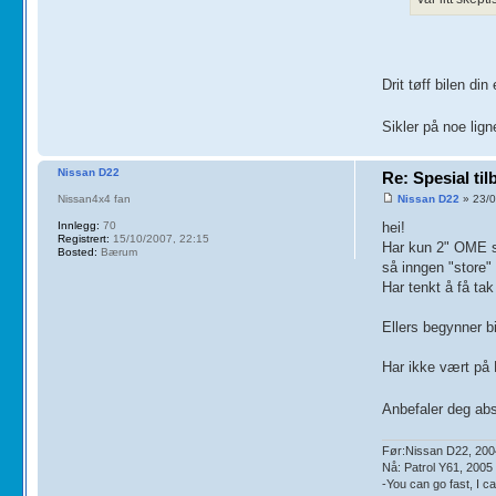
Drit tøff bilen di
Sikler på noe lig
Nissan D22
Re: Spesial ti
Nissan4x4 fan
Nissan D22
» 23/0
Innlegg:
70
hei!
Registrert:
15/10/2007, 22:15
Har kun 2" OME se
Bosted:
Bærum
så inngen "store" 
Har tenkt å få ta
Ellers begynner bi
Har ikke vært på 
Anbefaler deg abs
Før:Nissan D22, 200
Nå: Patrol Y61, 2005
-You can go fast, I 