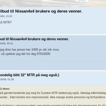
tilbud til Nissan4x4 brukere og deres venner.
2008, 23:32
-16 MTR?
lbud til Nissan4x4 brukere og deres venner.
2008, 00:01
jeg ikke har prisen her 2400 pr stk ink mva.
 så sjekker jeg det for deg 97616000
 endelig blitt 32" MTR på meg også:)
/2008, 01:38
2 skrev:
d på gjerdet bestemte jeg meg for å prøve MTR dekket jeg også. Søndag ettermiddag t
enter... Intet mindre enn imponerende. Ikke mange andre personer og forhandlere
tisk til felgen i utgangspunktet, men ferdig montert på bilen ble det meget pent. Er så