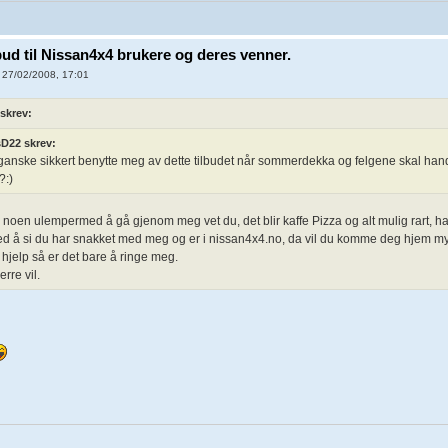
lbud til Nissan4x4 brukere og deres venner.
 27/02/2008, 17:01
skrev:
D22 skrev:
ganske sikkert benytte meg av dette tilbudet når sommerdekka og felgene skal hand
?:)
id noen ulempermed å gå gjenom meg vet du, det blir kaffe Pizza og alt mulig rart, har 
ed å si du har snakket med meg og er i nissan4x4.no, da vil du komme deg hjem mye
 hjelp så er det bare å ringe meg.
rre vil.