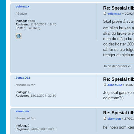
colormax
Re: Spesial ti
Pådriver
colormax
» 09/02/
Innlegg:
8660
Skal prøve å svar
Registrert:
11/10/2007, 19:45
om bilen brukes m
Bosted:
Tønsberg
skal du bruke bil
men du må jo ha p
og det koster 2000
så får du alu felg
trenger du hjelp 
Jo da det ordner vi.
JonasD22
Re: Spesial ti
Nissan4x4 fan
JonasD22
» 19/02
Innlegg:
42
Jeg skal ganske s
Registrert:
18/11/2007, 22:30
colormax?:)
skompen
Re: Spesial ti
Nissan4x4 fan
skompen
» 27/02/
Innlegg:
2
hei noen som kan
Registrert:
24/02/2008, 00:13