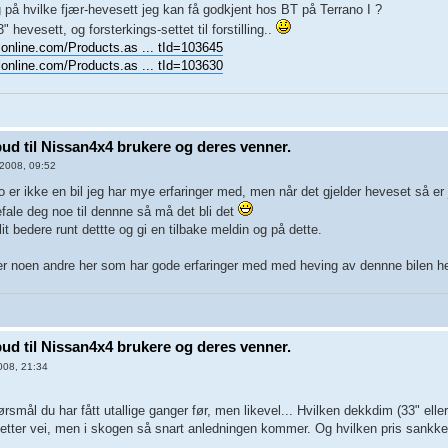
g på hvilke fjær-hevesett jeg kan få godkjent hos BT på Terrano I ?
" hevesett, og forsterkings-settet til forstilling..
online.com/Products.as ... tId=103645
online.com/Products.as ... tId=103630
lbud til Nissan4x4 brukere og deres venner.
2008, 09:52
o er ikke en bil jeg har mye erfaringer med, men når det gjelder heveset så er 
efale deg noe til dennne så må det bli det
it bedere runt dettte og gi en tilbake meldin og på dette.
er noen andre her som har gode erfaringer med med heving av dennne bilen h
lbud til Nissan4x4 brukere og deres venner.
008, 21:34
ørsmål du har fått utallige ganger før, men likevel... Hvilken dekkdim (33" elle
etter vei, men i skogen så snart anledningen kommer. Og hvilken pris sankker