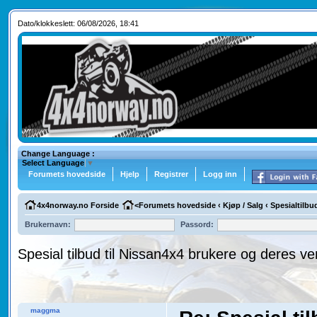
Dato/klokkeslett: 06/08/2026, 18:41
Change Language :
Select Language
▼
Forumets hovedside
Hjelp
Registrer
Logg inn
4x4norway.no Forside
<
Forumets hovedside
‹
Kjøp / Salg
‹
Spesialtilbu
Brukernavn:
Passord:
Spesial tilbud til Nissan4x4 brukere og deres ve
maggma