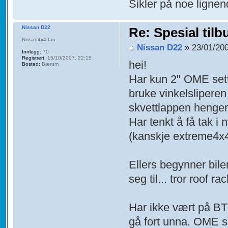
Sikler på noe lignen
Nissan D22
Re: Spesial tilb
Nissan4x4 fan
Nissan D22
» 23/01/200
Innlegg:
70
Registrert:
15/10/2007, 22:15
hei!
Bosted:
Bærum
Har kun 2" OME sett
bruke vinkelsliperen
skvettlappen henger 
Har tenkt å få tak i 
(kanskje extreme4x4
Ellers begynner bilen
seg til... tror roof r
Har ikke vært på B
gå fort unna. OME s