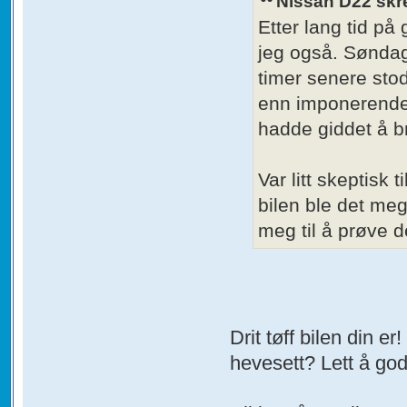
Nissan D22 skr
Etter lang tid p
jeg også. Søndag 
timer senere stod
enn imponerende
hadde giddet å b
Var litt skeptisk 
bilen ble det meg
meg til å prøve d
Drit tøff bilen din e
hevesett? Lett å go