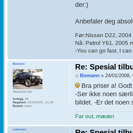
der:)
Anbefaler deg absolu
Før:Nissan D22, 2004
Nå: Patrol Y61, 2005 
-You can go fast, I ca
Bomann
Re: Spesial tilb
Bomann
» 24/01/2008, 
Bra priser a! God
Nissan4x4 fan
-Ser ikke noen særli
Innlegg:
26
bildet. -Er det noen 
Registrert:
25/10/2007, 21:28
Bosted:
Løten
Far out, mææn
colormax
Re: Spesial tilb