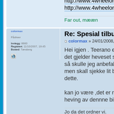
http://www.4wheelon
http://www.4wheelon
Far out, mææn
colormax
Re: Spesial tilb
Pådriver
colormax
» 24/01/2008,
Innlegg:
8660
Registrert:
11/10/2007, 19:45
Hei igjen . Teerano 
Bosted:
Tønsberg
det gjelder heveset s
så skulle jeg anbefa
men skall sjekke lit 
dette.
kan jo være ,det er
heving av dennne bi
Jo da det ordner vi.