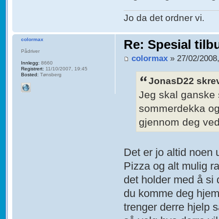
Jo da det ordner vi.
colormax
Re: Spesial tilb
Pådriver
colormax
» 27/02/2008,
Innlegg:
8660
Registrert:
11/10/2007, 19:45
Bosted:
Tønsberg
JonasD22 skre
Jeg skal ganske s
sommerdekka og f
gjennom deg ved 
Det er jo altid noen
Pizza og alt mulig rar
det holder med å si 
du komme deg hjem 
trenger derre hjelp 