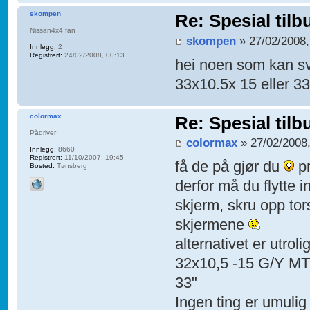
skompen
Re: Spesial tilb
Nissan4x4 fan
skompen
» 27/02/2008,
Innlegg:
2
Registrert:
24/02/2008, 00:13
hei noen som kan sv
33x10.5x 15 eller 3
colormax
Re: Spesial tilb
Pådriver
colormax
» 27/02/2008,
Innlegg:
8660
Registrert:
11/10/2007, 19:45
få de på gjør du
pr
Bosted:
Tønsberg
derfor må du flytte 
skjerm, skru opp tor
skjermene
alternativet er utrol
32x10,5 -15 G/Y MT/R
33"
Ingen ting er umuli