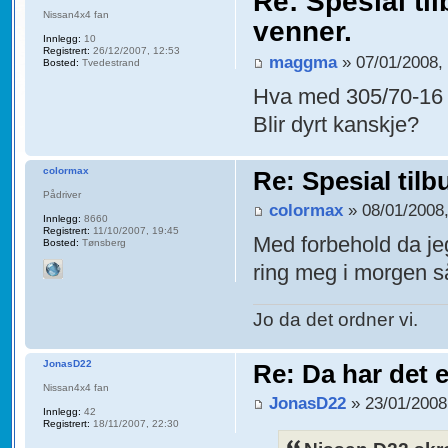
Re: Spesial ti
Nissan4x4 fan
venner.
Innlegg:
10
Registrert:
26/12/2007, 12:53
maggma
» 07/01/2008,
Bosted:
Tvedestrand
Hva med 305/70-1
Blir dyrt kanskje?
colormax
Re: Spesial tilb
Pådriver
colormax
» 08/01/2008,
Innlegg:
8660
Registrert:
11/10/2007, 19:45
Med forbehold da jeg
Bosted:
Tønsberg
ring meg i morgen s
Jo da det ordner vi.
JonasD22
Re: Da har det 
Nissan4x4 fan
JonasD22
» 23/01/2008
Innlegg:
42
Registrert:
18/11/2007, 22:30