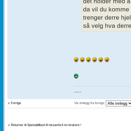
det holder med å
da vil du komme 
trenger derre hje
så velg hva derre 
.....
Forrige
Vis innlegg fra forrige:
Returner til Spesialtilbud til nissan4x4.no brukere !