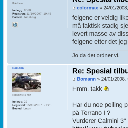
Pådriver
colormax
» 24/01/2008,
Innlegg:
8660
Registrert:
11/10/2007, 19:45
felgene er veldig li
Bosted:
Tønsberg
må faktisk stadig sj
levert masse av dis
felgene etter det jeg
Jo da det ordner vi.
Bomann
Re: Spesial tilb
Bomann
» 24/01/2008, 
Hmm, takk
Nissan4x4 fan
Innlegg:
26
Har du noe peiling p
Registrert:
25/10/2007, 21:28
Bosted:
Løten
på Terrano I ?
Vurderer Calmini 3" h