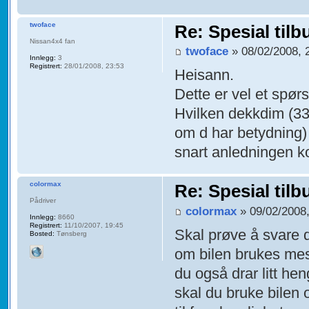
twoface
Re: Spesial tilb
Nissan4x4 fan
twoface
» 08/02/2008, 
Innlegg:
3
Registrert:
28/01/2008, 23:53
Heisann.
Dette er vel et spørs
Hvilken dekkdim (33"
om d har betydning) 
snart anledningen ko
colormax
Re: Spesial tilb
Pådriver
colormax
» 09/02/2008,
Innlegg:
8660
Registrert:
11/10/2007, 19:45
Skal prøve å svare 
Bosted:
Tønsberg
om bilen brukes mest
du også drar litt he
skal du bruke bilen