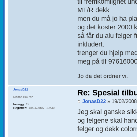
til fremkomlighet und
MT/R dekk
men du må jo ha plas
og det koster 2000 k
så får du alu felger
inkludert.
trenger du hjelp med
meg på tlf 9761600
Jo da det ordner vi.
JonasD22
Re: Spesial tilb
Nissan4x4 fan
JonasD22
» 19/02/2008
Innlegg:
42
Registrert:
18/11/2007, 22:30
Jeg skal ganske sik
og felgene skal hand
felger og dekk colo