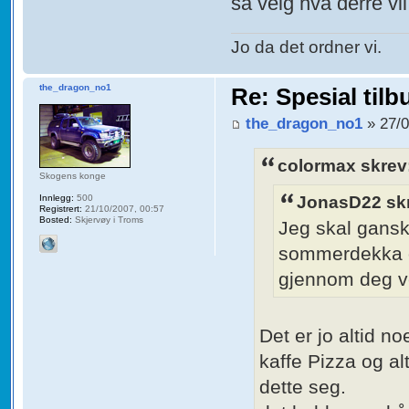
så velg hva derre vil
Jo da det ordner vi.
the_dragon_no1
Re: Spesial tilb
the_dragon_no1
» 27/0
colormax skrev
Skogens konge
JonasD22 sk
Innlegg:
500
Registrert:
21/10/2007, 00:57
Bosted:
Skjervøy i Troms
Jeg skal gansk
sommerdekka og
gjennom deg ve
Det er jo altid 
kaffe Pizza og alt
dette seg.